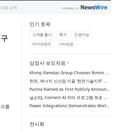
인기 토픽
신제품 출시
휴가
인공지능
연구
바이오테크
스타트업
상장사 보도자료
Khimji Ramdas Group Chooses Rimini Street to Reduce SAP Support Costs, Protect 700+ Customizations and Reinvest Savings in Innovation
한전, 에너지 신산업 이끌 ‘한전기술지주’ 공식 출범
Purina Named as First Publicly Announced NIQ ConnectAI Charter Client
닐슨IQ, Connect AI 차터 프로그램 최초 고객사 ‘퓨리나’ 선정
Power Integrations Demonstrates World’s First 2200 V GaN Technology for Next-Era High-Voltage Power Systems
 결과를
전시회