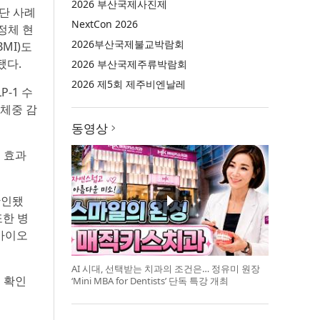
2026 부산국제사진제
중단 사례
NextCon 2026
 정체 현
2026부산국제불교박람회
BMI)도
됐다.
2026 부산국제주류박람회
2026 제5회 제주비엔날레
P-1 수
체중 감
동영상
소 효과
확인됐
또한 병
 바이오
AI 시대, 선택받는 치과의 조건은… 정유미 원장
를 확인
‘Mini MBA for Dentists’ 단독 특강 개최