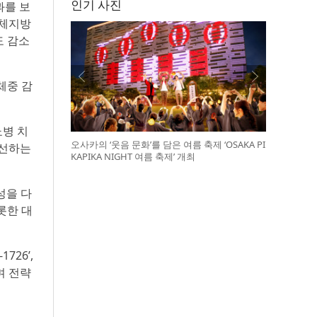
인기 사진
과를 보
 체지방
도 감소
 체중 감
뇨병 치
오사카의 ‘웃음 문화’를 담은 여름 축제 ‘OSAKA PI
개선하는
KAPIKA NIGHT 여름 축제’ 개최
성을 다
롯한 대
26’,
며 전략