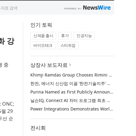
인기 토픽
신제품 출시
휴가
인공지능
화 강
바이오테크
스타트업
행 중
상장사 보도자료
Khimji Ramdas Group Chooses Rimini Street to Reduce SAP Support Costs, Protect 700+ Customizations and Reinvest Savings in Innovation
한전, 에너지 신산업 이끌 ‘한전기술지주’ 공식 출범
Purina Named as First Publicly Announced NIQ ConnectAI Charter Client
닐슨IQ, Connect AI 차터 프로그램 최초 고객사 ‘퓨리나’ 선정
: ONC;
Power Integrations Demonstrates World’s First 2200 V GaN Technology for Next-Era High-Voltage Power Systems
5월 29
우선 순
전시회