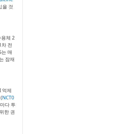
있을 것
수용체 2
1차 전
95는 매
있는 잠재
I 억제
(
NCT0
주마다 투
 위한 권