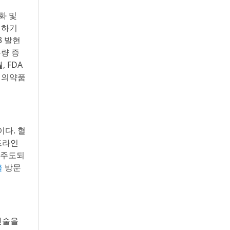
화 및
지하기
3 발현
용량 증
 FDA
희귀의약품
이다. 혈
프라인
 주도되
을
방문
진술을