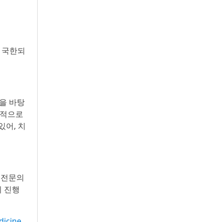
에 국한되
을 바탕
재적으로
있어, 치
은 전문의
의 진행
dicine