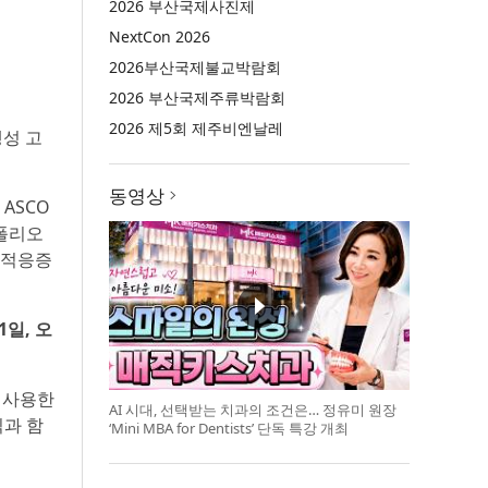
2026 부산국제사진제
NextCon 2026
2026부산국제불교박람회
2026 부산국제주류박람회
2026 제5회 제주비엔날레
행성 고
동영상
 ASCO
트폴리오
 적응증
1일, 오
서 사용한
AI 시대, 선택받는 치과의 조건은… 정유미 원장
식과 함
‘Mini MBA for Dentists’ 단독 특강 개최