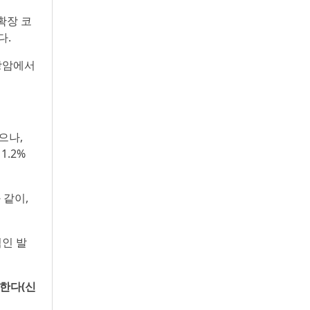
 확장 코
다.
유방암에서
으나,
1.2%
 같이,
적인 발
증한다(신