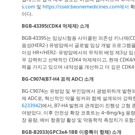
s.com
및
https://sseir.beonemedicines.com에서
확
이다.
BGB-43395(CDK4 억제제) 소개
BGB-43395는 임상시험용 사이클린 의존성 키나제(CD
음성(HER2-) 유방암에서 글로벌 임상 개발 프로그램을
이성 HR+/HER2- 유방암에서의 무작위 배정 제3상 임상
우 강력하고 선택적인 CDK4 억제제이고, 현재 CDK4
력을 가지고 있으며 내약성을 개선하고 더 깊은 CDK4
BG-C9074(B7-H4 표적 ADC) 소개
BG-C9074는 유방암 및 부인암에서 광범위하게 발현
제 ADC로, 혁신적인 약물 링커와 함께 설계되어 강력한 
6233942
)에서, B7-H4 발현과 관계없이 진행성 고형 
여받았다. 이후 안전성 확장 코호트는 4~8mg/kg 용
장 용량, 예비 항종양 활성 및 약동학적 측정치가 포함
BGB-B2033(GPC3x4-1BB 이중특이 항체) 소개