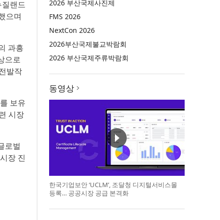
2026 부산국제사진제
뉴질랜드
득했으며
FMS 2026
NextCon 2026
2026부산국제불교박람회
의 과흥
2026 부산국제주류박람회
임상으로
완전발작
동영상
크를 보유
련 시장
 글로벌
 시장 진
한국기업보안 ‘UCLM’, 조달청 디지털서비스몰
등록… 공공시장 공급 본격화