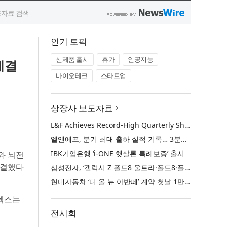
인기 토픽
신제품 출시
휴가
인공지능
체결
바이오테크
스타트업
상장사 보도자료
L&F Achieves Record-High Quarterly Shipments, Begins LFP Supply for North American ESS in Q3 Advancing its Two-Track NCM and LFP Growth Strategy
엘앤에프, 분기 최대 출하 실적 기록… 3분기 북미 ESS향 LFP 공급 착수 NCM+LFP ‘2-Track’ 성장 전략 실현
IBK기업은행 ‘i-ONE 햇살론 특례보증’ 출시
)와 뇌전
체결했다
삼성전자, ‘갤럭시 Z 폴드8 울트라·폴드8·플립8’과 ‘갤럭시 워치 울트라2·워치9’ 국내 공식 출시
현대자동차 ‘디 올 뉴 아반떼’ 계약 첫날 1만 대 돌파
로텍스는
전시회