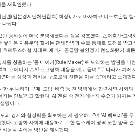
지를 재확인했다.
단렌(일본경제단체연합회) 회장), 가토 마사히코 미즈호은행 행장
 나눴다.
들었던 당위성이 더욱 분명해졌다는 점을 강조했다. △저출산·고령
이후 쌓아온 자유무역 질서는 관세장벽과 수출 통제로 도전을 받고
운데 호르무즈해협 사태로 에너지 공급망 불안정이 현실화됐기 때문
 창출하는 ‘룰 메이커(Rule Maker)’로 도약하는 발판을 마
히 △에너지 △AI △고령화 대응을 예로 들며 “두 나라가 여러
제연대는 성장과 저비용 구조로의 전환을 이끌 것”이라고 소개했다
한 두 나라가 구매, 도입, 비축 등 전 영역에서 협력하면 사회의
지는 안보’라고 말했다. AI 전환 속 전기 에너지 수요가 커지는
 설명이다.
규모의 경제와 협상력을 확보하는 게 필요하다”며 ‘AI 팩토리’를 
했다. 고령화 사회에 대응하기 위한 헬스케어 영역 또한 양국 간
 비용을 줄이는 방안을 제시했다.