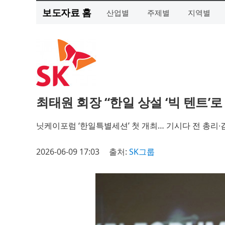
보도자료 홈
산업별
주제별
지역별
최태원 회장 “한일 상설 ‘빅 텐트’
닛케이포럼 ‘한일특별세션’ 첫 개최… 기시다 전 총리∙김
2026-06-09 17:03
출처:
SK그룹