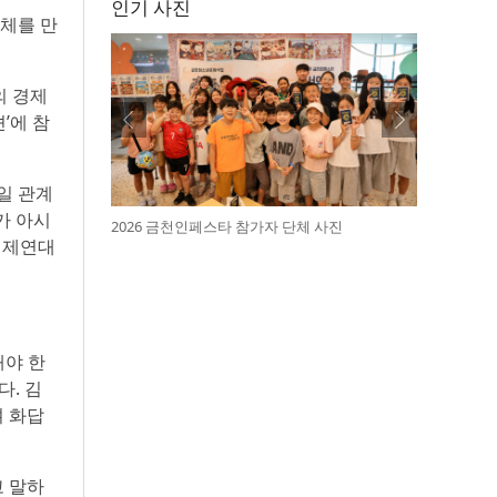
인기 사진
동체를 만
의 경제
’에 참
일 관계
가 아시
2026 금천인페스타 참가자 단체 사진
일경제연대
해야 한
다. 김
며 화답
고 말하