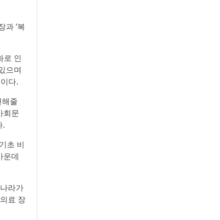
과 ‘복
화로 인
 있으며
이다.
련해줄
 사회문
.
 기초 비
 가운데
두 나라가
 의료 장