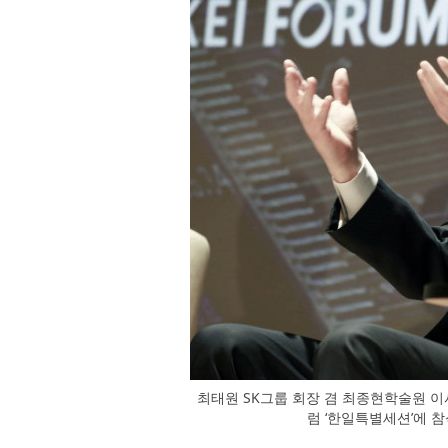
최태원 SK그룹 회장 겸 최종현학술원 이
럼 ‘한일특별세션’에 