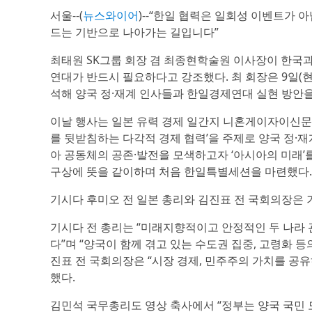
서울--(
뉴스와이어
)--“한일 협력은 일회성 이벤트가
드는 기반으로 나아가는 길입니다”
최태원 SK그룹 회장 겸 최종현학술원 이사장이 한국과
연대가 반드시 필요하다고 강조했다. 최 회장은 9일(
석해 양국 정·재계 인사들과 한일경제연대 실현 방안을
이날 행사는 일본 유력 경제 일간지 니혼게이자이신문(
를 뒷받침하는 다각적 경제 협력’을 주제로 양국 정·재
아 공동체의 공존·발전을 모색하고자 ‘아시아의 미래’를
구상에 뜻을 같이하며 처음 한일특별세션을 마련했다.
기시다 후미오 전 일본 총리와 김진표 전 국회의장은 
기시다 전 총리는 “미래지향적이고 안정적인 두 나라 관
다”며 “양국이 함께 겪고 있는 수도권 집중, 고령화 
진표 전 국회의장은 “시장 경제, 민주주의 가치를 공
했다.
김민석 국무총리도 영상 축사에서 “정부는 양국 국민 