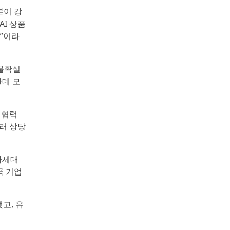
본이 강
AI 상품
”이라
 불확실
한데 모
 협력
러 상당
차세대
국 기업
고, 유