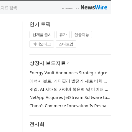
인기 토픽
신제품 출시
휴가
인공지능
바이오테크
스타트업
상장사 보도자료
Energy Vault Announces Strategic Agreement to Deploy 1.25 GW of Integrated Power Infrastructure for Hyperscaler AI Data Center with Leading Power Generation EPC Deploying Caterpillar Gensets
에너지 볼트, 캐터필러 발전기 세트 배치 중인 선도적인 발전 EPC를 통해 하이퍼스케일러 AI 데이터센터를 위한 1.25 GW 통합 전력 인프라 구축을 위한 전략적 계약 체결
넷앱, AI 시대의 사이버 복원력 및 데이터 보호 강화를 위해 젯스트림 소프트웨어 인수
NetApp Acquires JetStream Software to Advance Cyber Resilience and Data Protection for the AI Era
China’s Commerce Innovation Is Reshaping Global Retail
전시회