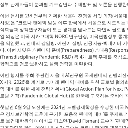
정부 관계자들이 분과별 기조강연과 주제발표 및 토론을 진행한
이번 행사를 2년 전부터 기획한 서울대 전영일 서밋 의장(서울대학교 
사장)은 “코로나 팬데믹 발생 이후 한국에서 처음으로 시도되는
석학들과 정책연구자들이 모든 경계를 넘나드는 다면적 글로벌 협
일 의장은 미국 시카고대학 NORC 연구단장, 미국연방정부 통
을 역임했고, 팬데믹 감염병, 어린이 질병, 인공지능-빅데이터
다. 이번 서밋은 △팬데믹 준비(Preparedness) △대응(Respon
(Transdisciplinary Pandemic R&D) 등 4개 트랙 주
합적으로 검토·보완하고 실행 전략을 마련한다.
이번 행사를 주최·주관한 서울대 AI연구원 국제팬데믹 인텔리전스 센
X 서밋 2026’을 계기로 △미래 팬데믹 대비을 위한 글로벌 협의회(Globa
믹 대비를 위한 세계 전략기획서(Glocal Action Plan for Ne
로벌 거점’(Pandemic Global Hub)을 한국에 구축하는 준비에
첫날인 6월 9일 오전에는 2024년 노벨경제학상을 수상한 미국 MIT
은 경제보건학적 교훈에 근거한 포용적 팬데믹 대비’를 주제로 
토 보건대학원의 데이비드 피스먼(David Fisman) 교수가 ‘
기조강연을 한다. 데이빗 피스만 교수는 코로나 팬데믹 대응기간