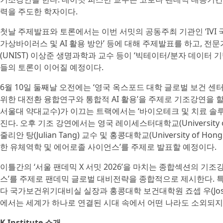
력을 주도한 학자이다.
첫날 주제발표와 토론에서는 이번 서밋의 공동주최 기관인 ‘IVI
가상바이러스 및 AI 활용 방안’ 등에 대해 주제발표를 하고, 
(UNIST) 이상준 생명과학과 교수 등이 ‘빅테이터/분자 데이터 
들의 토론이 이어질 예정이다.
6월 10일 둘째날 오전에는 ‘영국 옥스포드 대학 글로벌 보건 센터’의
위한 대전환 융합연구와 통합적 AI 활용’을 주제로 기조강연을 
서울대 약대교수)가 이끄는 트랙에서는 ‘바이오테크 및 치료 솔루
진다. 오후 기조 강연에서는 영국 레이세스터대학교(University of Leicest
줄리안 탕(Julian Tang) 교수 및 홍콩대학교(University of H
한 유체역학 및 에어로졸 사이언스’를 주제로 발표할 예정이다.
이틀간의 ‘서울 팬데믹 X 서밋 2026’을 마치는 종합섹션의 기조
스’를 주제로 팬데믹 글로벌 대비전략을 종합적으로 제시한다. 특히 
다 국가보건위기대비실 실장과 홍콩대학 보건대학원 죠셉 우(Jos
에서는 세계가 하나로 연결된 시대 속에서 어떤 나라도 소외되지
K Institute 소개