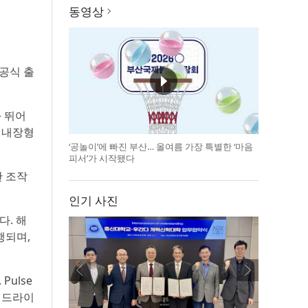
동영상
내 공식 출
과 뛰어
, 내장형
‘공놀이’에 빠진 부산… 올여름 가장 특별한 ‘마음
피서’가 시작됐다
한 조작
인기 사진
다. 해
행되며,
Pulse
틱 드라이