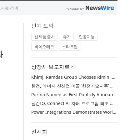
인기 토픽
신제품 출시
휴가
인공지능
바이오테크
스타트업
화
상장사 보도자료
Khimji Ramdas Group Chooses Rimini Street to Reduce SAP Support Costs, Protect 700+ Customizations and Reinvest Savings in Innovation
한전, 에너지 신산업 이끌 ‘한전기술지주’ 공식 출범
Purina Named as First Publicly Announced NIQ ConnectAI Charter Client
닐슨IQ, Connect AI 차터 프로그램 최초 고객사 ‘퓨리나’ 선정
Power Integrations Demonstrates World’s First 2200 V GaN Technology for Next-Era High-Voltage Power Systems
전시회