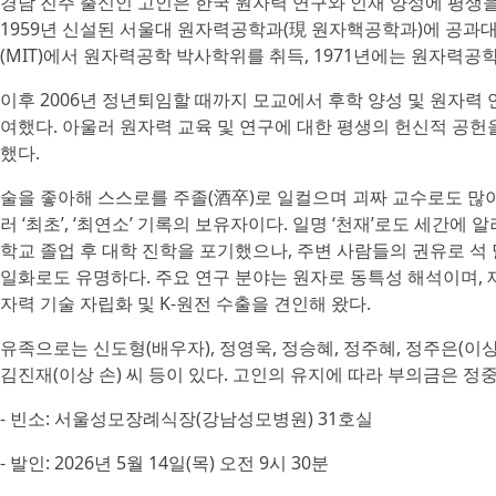
경남 진주 출신인 고인은 한국 원자력 연구와 인재 양성에 평생
1959년 신설된 서울대 원자력공학과(現 원자핵공학과)에 공과
(MIT)에서 원자력공학 박사학위를 취득, 1971년에는 원자력
이후 2006년 정년퇴임할 때까지 모교에서 후학 양성 및 원자력
여했다. 아울러 원자력 교육 및 연구에 대한 평생의 헌신적 공
했다.
술을 좋아해 스스로를 주졸(酒卒)로 일컬으며 괴짜 교수로도 많
러 ‘최초’, ‘최연소’ 기록의 보유자이다. 일명 ‘천재’로도 세간
학교 졸업 후 대학 진학을 포기했으나, 주변 사람들의 권유로 석
일화로도 유명하다. 주요 연구 분야는 원자로 동특성 해석이며,
자력 기술 자립화 및 K-원전 수출을 견인해 왔다.
유족으로는 신도형(배우자), 정영욱, 정승혜, 정주혜, 정주은(이상 상
김진재(이상 손) 씨 등이 있다. 고인의 유지에 따라 부의금은 정
- 빈소: 서울성모장례식장(강남성모병원) 31호실
- 발인: 2026년 5월 14일(목) 오전 9시 30분