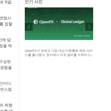
인기 사진
 ‘K팝
 센텀시
츠를 접할
간에 담
점을 제
OpenFX가 핀테크 기업 대상 다중통화 계좌 서비
스를 출시했다. 현지에서 미국 달러를 수취하고 A
CH·Fedwire·SWIFT 또는 스테이블코인 결제망을
 구성된
통해 송금 가능한 기능이 특징이다
 경험을
간이다.
자연스럽
들의 취향