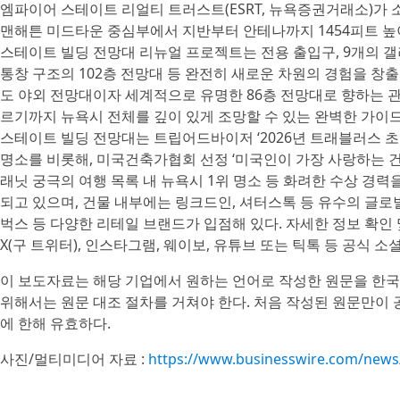
엠파이어 스테이트 리얼티 트러스트(ESRT, 뉴욕증권거래소)가 
맨해튼 미드타운 중심부에서 지반부터 안테나까지 1454피트 높이로
스테이트 빌딩 전망대 리뉴얼 프로젝트는 전용 출입구, 9개의 
통창 구조의 102층 전망대 등 완전히 새로운 차원의 경험을 창출
도 야외 전망대이자 세계적으로 유명한 86층 전망대로 향하는 관
르기까지 뉴욕시 전체를 깊이 있게 조망할 수 있는 완벽한 가이
스테이트 빌딩 전망대는 트립어드바이저 ‘2026년 트래블러스 초이
명소를 비롯해, 미국건축가협회 선정 ‘미국인이 가장 사랑하는 건물
래닛 궁극의 여행 목록 내 뉴욕시 1위 명소 등 화려한 수상 경력을
되고 있으며, 건물 내부에는 링크드인, 셔터스톡 등 유수의 글로벌
벅스 등 다양한 리테일 브랜드가 입점해 있다. 자세한 정보 확인
X(구 트위터), 인스타그램, 웨이보, 유튜브 또는 틱톡 등 공식 
이 보도자료는 해당 기업에서 원하는 언어로 작성한 원문을 한국
위해서는 원문 대조 절차를 거쳐야 한다. 처음 작성된 원문만이
에 한해 유효하다.
사진/멀티미디어 자료 :
https://www.businesswire.com/new