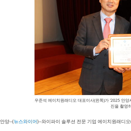
우준석 에이치원래디오 대표이사(왼쪽)가 ‘2025 안
진을 촬영
안양--(
뉴스와이어
)--와이파이 솔루션 전문 기업 에이치원래디오(