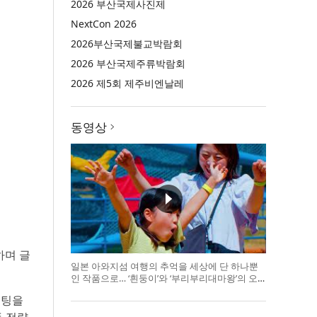
2026 부산국제사진제
NextCon 2026
2026부산국제불교박람회
2026 부산국제주류박람회
2026 제5회 제주비엔날레
동영상
하며 글
일본 아와지섬 여행의 추억을 세상에 단 하나뿐
인 작품으로… ‘흰둥이’와 ‘부리부리대마왕’의 오
리지널 도기 색
미팅을