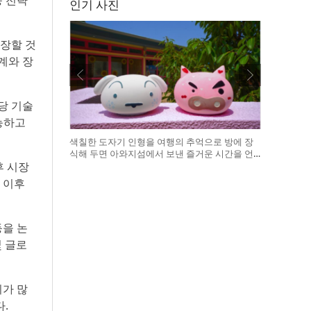
등 전략
인기 사진
성장할 것
계와 장
당 기술
능하고
색칠한 도자기 인형을 여행의 추억으로 방에 장
식해 두면 아와지섬에서 보낸 즐거운 시간을 언
제든 다시 떠올릴 수 있다
후 시장
 이후
등을 논
및 글로
지가 많
.