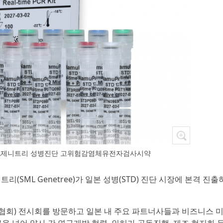
SML제니트리 성병진단 고위험감염체유전자검사시약
리(SML Genetree)가 일본 성병(STD) 진단 시장에 본격 진출
약협회) 전시회를 방문하고 일본 내 주요 파트너사들과 비즈니스 