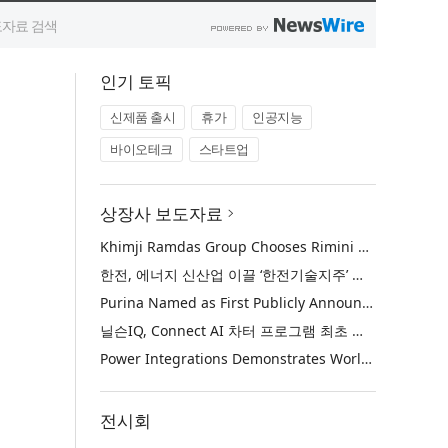
인기 토픽
신제품 출시
휴가
인공지능
바이오테크
스타트업
상장사 보도자료
Khimji Ramdas Group Chooses Rimini Street to Reduce SAP Support Costs, Protect 700+ Customizations and Reinvest Savings in Innovation
한전, 에너지 신산업 이끌 ‘한전기술지주’ 공식 출범
Purina Named as First Publicly Announced NIQ ConnectAI Charter Client
닐슨IQ, Connect AI 차터 프로그램 최초 고객사 ‘퓨리나’ 선정
Power Integrations Demonstrates World’s First 2200 V GaN Technology for Next-Era High-Voltage Power Systems
전시회