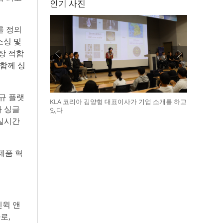
인기 사진
를 정의
소싱 및
장 적합
 함께 싱
신규 플랫
KLA 코리아 김양형 대표이사가 기업 소개를 하고
와 싱글
있다
 실시간
제품 혁
펜윅 앤
로,