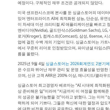
예정이다. 구체적인 재무 조건은 공개되지 않았다.
미국 샌프란시스코에 본사를 둔 싱글스토어의 데이터베
있어 엔터프라이즈 AI에 최적화된 성능, 단순성, 유
이 차세대 미션 크리티컬 AI 애플리케이션을 빠르고
엔비디아(Nvidia), 골드만삭스(Goldman Sachs), LG, 어
로거(Kroger), 컴캐스트(Comcast), 삼성, 6sense, 시
업에 걸친 수백 개의 기업이 있다. 싱글스토어는 가트너(Gar
에서 꾸준히 리더로 인정받았으며, 파이낸셜 타임스(Fina
름을 올렸다.
2025년 9월 4일
싱글스토어는 2026회계연도 2분기에
은 수요와 뛰어난 재무 관리 및 운영 효율성을 반영한 것
으며, 신규 고객 ARR은 200% 이상, 매니지드/클라우
싱글스토어 최고경영자 베르마는 “AI 시대에 최적화된
상 준비해온 일”이라며 “지금까지 이 여정을 함께해준
의 성공은 불가능했을 것”이라고 밝혔다. 그는 이어 “
력하게 되어 기쁘다. 그들은 혁신에 대한 열정과 압도적
에 대한 비전을 우리와 공유한다. 벡터와 함께 다음 