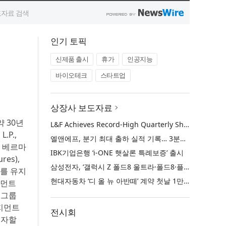
인기 토픽
신제품 출시
휴가
인공지능
바이오테크
스타트업
상장사 보도자료
약 30년
L&F Achieves Record-High Quarterly Shipments, Begins LFP Supply for North American ESS in Q3 Advancing its Two-Track NCM and LFP Growth Strategy
.P.,
엘앤에프, 분기 최대 출하 실적 기록… 3분기 북미 ESS향 LFP 공급 착수 NCM+LFP ‘2-Track’ 성장 전략 실현
즈 베르마
IBK기업은행 ‘i-ONE 햇살론 특례보증’ 출시
es),
삼성전자, ‘갤럭시 Z 폴드8 울트라·폴드8·플립8’과 ‘갤럭시 워치 울트라2·워치9’ 국내 공식 출시
지위를 유지
현대자동차 ‘디 올 뉴 아반떼’ 계약 첫날 1만 대 돌파
지먼트
자 그룹
니지먼트
전시회
 투자할