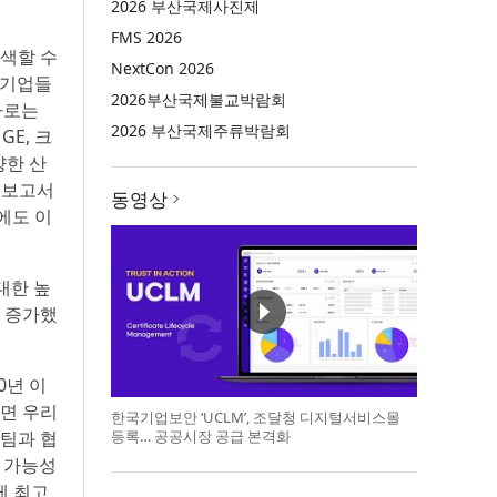
2026 부산국제사진제
FMS 2026
색할 수
NextCon 2026
 기업들
2026부산국제불교박람회
사로는
2026 부산국제주류박람회
 GE, 크
다양한 산
업 보고서
동영상
’에도 이
 대한 높
% 증가했
0년 이
다면 우리
한국기업보안 ‘UCLM’, 조달청 디지털서비스몰
 팀과 협
등록… 공공시장 공급 본격화
한 가능성
게 최고