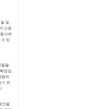
기술 및
여 신용
 동시에
 수 있
플랫폼을
 확장성,
 경험하
하기 위
이
 확인을