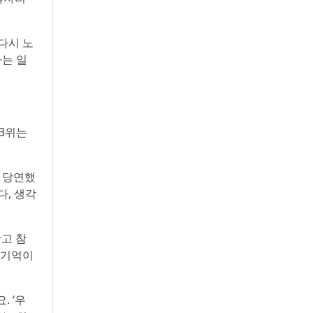
다시 노
는 일
 3위는
건 당연했
다, 생각
고 참
 기억이
 ‘우