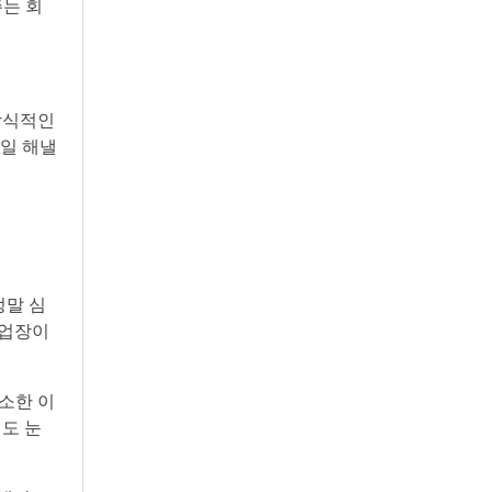
주는 회
상식적인
매일 해낼
정말 심
사업장이
소한 이
때도 눈