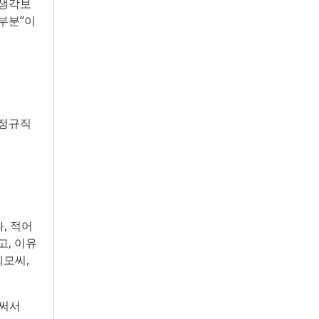
 생각보
부분”이
 정규직
, 적어
고, 이유
최모씨,
 써서