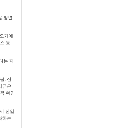
음 청년
 오기에
스 등
다는 지
불, 산
 지금은
 꼭 확인
시 진입
도화하는