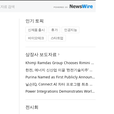
인기 토픽
신제품 출시
휴가
인공지능
바이오테크
스타트업
상장사 보도자료
Khimji Ramdas Group Chooses Rimini Street to Reduce SAP Support Costs, Protect 700+ Customizations and Reinvest Savings in Innovation
한전, 에너지 신산업 이끌 ‘한전기술지주’ 공식 출범
Purina Named as First Publicly Announced NIQ ConnectAI Charter Client
닐슨IQ, Connect AI 차터 프로그램 최초 고객사 ‘퓨리나’ 선정
Power Integrations Demonstrates World’s First 2200 V GaN Technology for Next-Era High-Voltage Power Systems
전시회