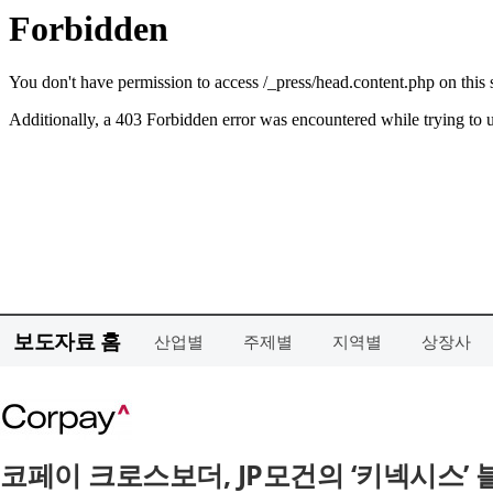
보도자료 홈
산업별
주제별
지역별
상장사
코페이 크로스보더, JP모건의 ‘키넥시스’