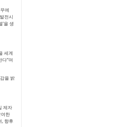
실무에
 발전시
’을 생
을 세계
한다”며
소감을 밝
실 제자
참여한
, 향후