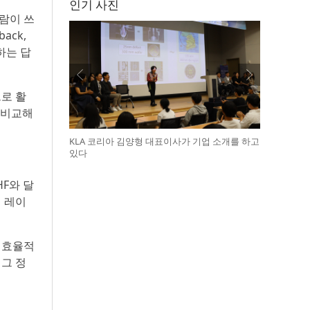
인기 사진
사람이 쓰
ack,
하는 답
로 활
 비교해
KLA 코리아 김양형 대표이사가 기업 소개를 하고
있다
F와 달
책 레이
 비효율적
 그 정