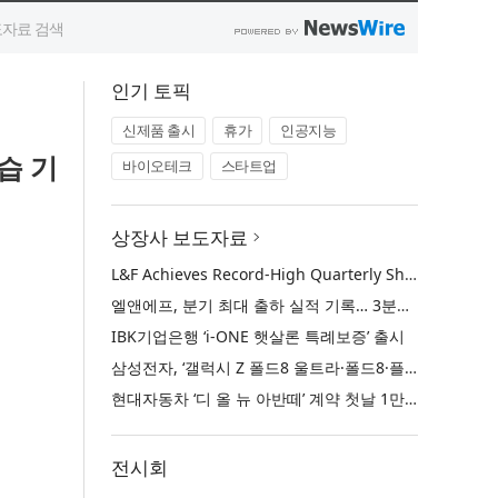
인기 토픽
신제품 출시
휴가
인공지능
습 기
바이오테크
스타트업
상장사 보도자료
L&F Achieves Record-High Quarterly Shipments, Begins LFP Supply for North American ESS in Q3 Advancing its Two-Track NCM and LFP Growth Strategy
엘앤에프, 분기 최대 출하 실적 기록… 3분기 북미 ESS향 LFP 공급 착수 NCM+LFP ‘2-Track’ 성장 전략 실현
IBK기업은행 ‘i-ONE 햇살론 특례보증’ 출시
삼성전자, ‘갤럭시 Z 폴드8 울트라·폴드8·플립8’과 ‘갤럭시 워치 울트라2·워치9’ 국내 공식 출시
현대자동차 ‘디 올 뉴 아반떼’ 계약 첫날 1만 대 돌파
전시회