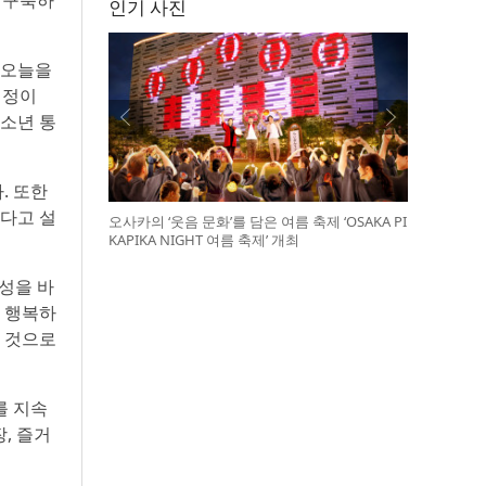
 구축하
인기 사진
 오늘을
예정이
청소년 통
. 또한
깊다고 설
오사카의 ‘웃음 문화’를 담은 여름 축제 ‘OSAKA PI
KAPIKA NIGHT 여름 축제’ 개최
성을 바
 행복하
질 것으로
를 지속
, 즐거