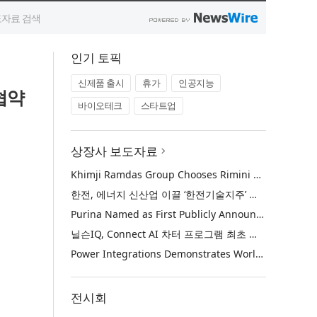
인기 토픽
신제품 출시
휴가
인공지능
협약
바이오테크
스타트업
상장사 보도자료
Khimji Ramdas Group Chooses Rimini Street to Reduce SAP Support Costs, Protect 700+ Customizations and Reinvest Savings in Innovation
한전, 에너지 신산업 이끌 ‘한전기술지주’ 공식 출범
Purina Named as First Publicly Announced NIQ ConnectAI Charter Client
닐슨IQ, Connect AI 차터 프로그램 최초 고객사 ‘퓨리나’ 선정
Power Integrations Demonstrates World’s First 2200 V GaN Technology for Next-Era High-Voltage Power Systems
전시회