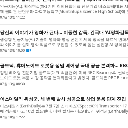
인공지능(AI), 확장현실(XR) 기반 창의융합테크 전문기업 베스트텍(대표
께 필리핀 문틴루파 과학고등학교(Muntinlupa Science High School)
07월 13일 11:22
당신의 이야기가 영화가 된다… 이동현 감독, 건국대 ‘AI영화감독
생성형 인공지능(AI) 기술이 영화와 영상 콘텐츠 제작 방식을 빠르게 변
와 이야기를 실제 영화 작품으로 구현할 수 있도록 돕는 실전형 AI 영화감
07월 13일 10:00
골드텍, 휴머노이드 로봇용 정밀 베어링 국내 공급 본격화… RBC 
정밀 베어링 전문기업 골드텍(대표 백금천)이 미국 RBC Bearings의 씬섹션 베어
노이드 로봇 부품 시장 공략을 본격화한다고 밝혔다. 골드텍은 RBC Bearin
07월 13일 08:30
어스데일리 위성군, 세 번째 발사 성공으로 상업 운용 단계 진입
어스데일리(EarthDaily)는 7월 7일 스페이스X(SpaceX)의 Transporte
에 성공했다고 10일 발표했다. 이번 발사는 어스데일리 위성군(EarthDaily Cons
07월 10일 17:22