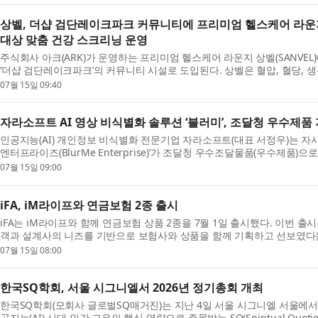
상벨, 더샵 검단레이크파크 커뮤니티에 프리미엄 헬스케어 라운
대상 맞춤 건강 스크리닝 운영
주식회사 아크(ARK)가 운영하는 프리미엄 헬스케어 라운지 상벨(SANV
‘더샵 검단레이크파크’의 커뮤니티 시설로 도입된다. 상벨은 혈압, 혈당, 생활
07월 15일 09:40
자라소프트 AI 영상 비식별화 솔루션 ‘블러미’, 조달청 우수제품
인공지능(AI) 개인정보 비식별화 전문기업 자라소프트(대표 서정우)는 자
엔터프라이즈(BlurMe Enterprise)’가 조달청 우수조달물품(우수제품)으로 
07월 15일 09:00
iFA, iM라이프와 연금보험 2종 출시
iFA는 iM라이프와 함께 연금보험 상품 2종을 7월 1일 출시했다. 이번 출
객과 설계사의 니즈를 기반으로 보험사와 상품을 함께 기획하고 선보였다는 
07월 15일 08:00
한국SQ학회, 서울 시그니엘서 2026년 정기총회 개최
한국SQ학회(모회사 글로벌SQ매거진)는 지난 4일 서울 시그니엘 서울에서 
공지능(AI) 시대 인간 고유의 핵심 역량으로 주목받는 SQ(Spiritual Quotient)와 SI