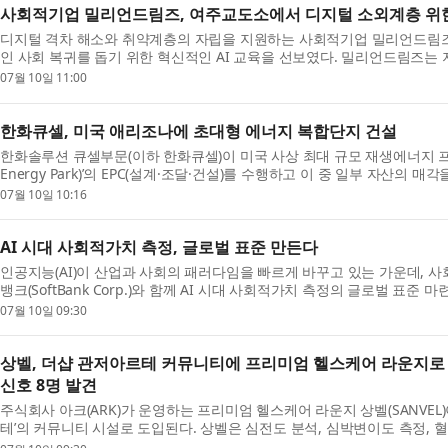
사회적기업 밀리언드림즈, 여주교도소에서 디지털 소외계층 위한 ‘
디지털 격차 해소와 취약계층의 자립을 지원하는 사회적기업 밀리언드림즈
인 사회 복귀를 돕기 위한 혁신적인 AI 교육을 선보였다. 밀리언드림즈는 지
07월 10일 11:00
한화큐셀, 미국 애리조나에 초대형 에너지 복합단지 건설
한화솔루션 큐셀부문(이하 한화큐셀)이 미국 사상 최대 규모 재생에너지 프로
Energy Park)’의 EPC(설계·조달·건설)를 수행하고 이 중 일부 자산의 매각
07월 10일 10:16
AI 시대 사회적가치 측정, 글로벌 표준 만든다
인공지능(AI)이 산업과 사회의 패러다임을 빠르게 바꾸고 있는 가운데, 사회
뱅크(SoftBank Corp.)와 함께 AI 시대 사회적가치 측정의 글로벌 표준 마련
07월 10일 09:30
상벨, 더샵 관저아르테 커뮤니티에 프리미엄 헬스케어 라운지로
신호 8명 발견
주식회사 아크(ARK)가 운영하는 프리미엄 헬스케어 라운지 상벨(SANVEL
테’의 커뮤니티 시설로 도입된다. 상벨은 심전도 분석, 심박변이도 측정, 혈