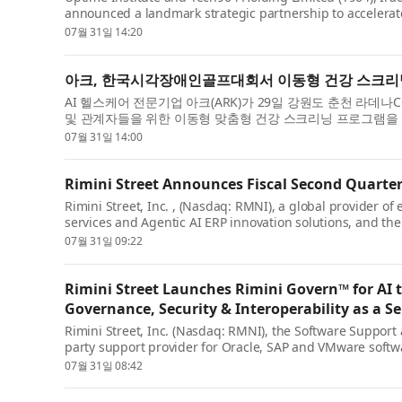
announced a landmark strategic partnership to accelerate 
07월 31일 14:20
아크, 한국시각장애인골프대회서 이동형 건강 스크리닝
AI 헬스케어 전문기업 아크(ARK)가 29일 강원도 춘천 라데
및 관계자들을 위한 이동형 맞춤형 건강 스크리닝 프로그램을 성
07월 31일 14:00
Rimini Street Announces Fiscal Second Quarter
Rimini Street, Inc. , (Nasdaq: RMNI), a global provider 
services and Agentic AI ERP innovation solutions, and the 
07월 31일 09:22
Rimini Street Launches Rimini Govern™ for AI 
Governance, Security & Interoperability as a Se
Rimini Street, Inc. (Nasdaq: RMNI), the Software Suppor
party support provider for Oracle, SAP and VMware softwa
07월 31일 08:42