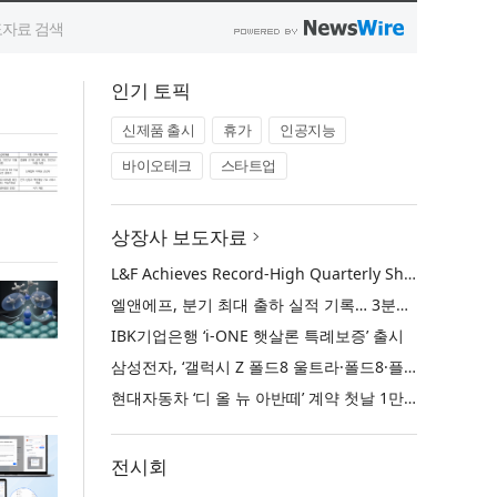
인기 토픽
신제품 출시
휴가
인공지능
바이오테크
스타트업
상장사 보도자료
L&F Achieves Record-High Quarterly Shipments, Begins LFP Supply for North American ESS in Q3 Advancing its Two-Track NCM and LFP Growth Strategy
엘앤에프, 분기 최대 출하 실적 기록… 3분기 북미 ESS향 LFP 공급 착수 NCM+LFP ‘2-Track’ 성장 전략 실현
IBK기업은행 ‘i-ONE 햇살론 특례보증’ 출시
삼성전자, ‘갤럭시 Z 폴드8 울트라·폴드8·플립8’과 ‘갤럭시 워치 울트라2·워치9’ 국내 공식 출시
현대자동차 ‘디 올 뉴 아반떼’ 계약 첫날 1만 대 돌파
전시회