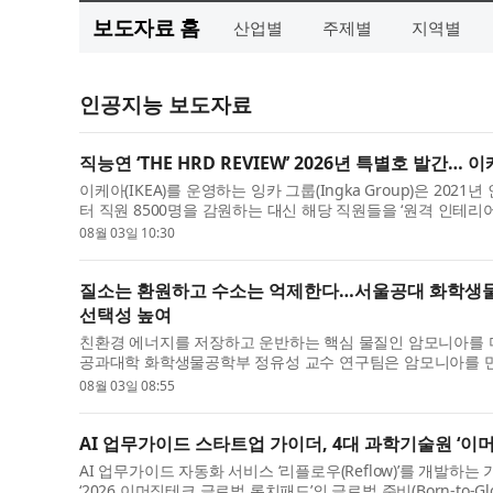
보도자료 홈
산업별
주제별
지역별
인공지능 보도자료
직능연 ‘THE HRD REVIEW’ 2026년 특별호 발간
이케아(IKEA)를 운영하는 잉카 그룹(Ingka Group)은 2021
터 직원 8500명을 감원하는 대신 해당 직원들을 ‘원격 인테리어 디
08월 03일 10:30
질소는 환원하고 수소는 억제한다…서울공대 화학생물
선택성 높여
친환경 에너지를 저장하고 운반하는 핵심 물질인 암모니아를 
공과대학 화학생물공학부 정유성 교수 연구팀은 암모니아를 만드
08월 03일 08:55
AI 업무가이드 스타트업 가이더, 4대 과학기술원 ‘이
AI 업무가이드 자동화 서비스 ‘리플로우(Reflow)’를 개발하
‘2026 이머징테크 글로벌 론치패드’의 글로벌 준비(Born-to-Glo