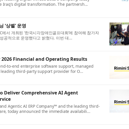
Iraq’s digital transformation. The partnersh...
 ‘상벨’ 운영
나CC에서 개최된 ‘한국시각장애인골프대회’에 참여해 참가자
공적으로 운영했다고 밝혔다. 이번 대...
 2026 Financial and Operating Results
of end-to-end enterprise software support, managed
leading third-party support provider for O...
to Deliver Comprehensive AI Agent
rvice
t and Agentic AI ERP Company™ and the leading third-
re, today announced the immediate availabili...