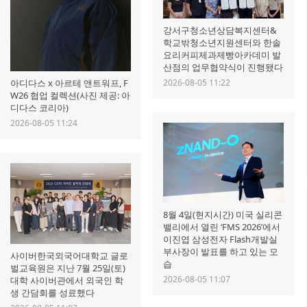
강서구청소년상담복지센터&
학교밖청소년지원센터와 한솔
요리커피제과제빵아카데미 발
산점의 업무협약식이 진행됐다
2026-08-05 11:22
아디다스 x 아르테 앤트워프, F
W26 협업 컬렉션(사진 제공: 아
디다스 코리아)
2026-08-05 11:24
8월 4일(현지시간) 미국 실리콘
밸리에서 열린 ‘FMS 2026’에서
이진엽 삼성전자 Flash개발실
부사장이 발표를 하고 있는 모
사이버한국외국어대학교 글로
습
벌교육원은 지난 7월 25일(토)
2026-08-05 11:07
대학 사이버관에서 외국인 학
생 간담회를 성료했다