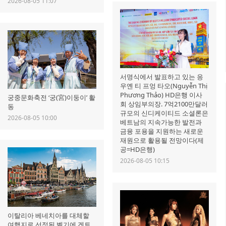
2026-08-05 11:07
서명식에서 발표하고 있는 응
우옌 티 프엉 타오(Nguyễn Thị
Phương Thảo) HD은행 이사
궁중문화축전 ‘궁(宮)이둥이’ 활
회 상임부의장. 7억2100만달러
동
규모의 신디케이티드 소셜론은
2026-08-05 10:00
베트남의 지속가능한 발전과
금융 포용을 지원하는 새로운
재원으로 활용될 전망이다(제
공=HD은행)
2026-08-05 10:15
이탈리아 베네치아를 대체할
여행지로 선정된 벨기에 겐트