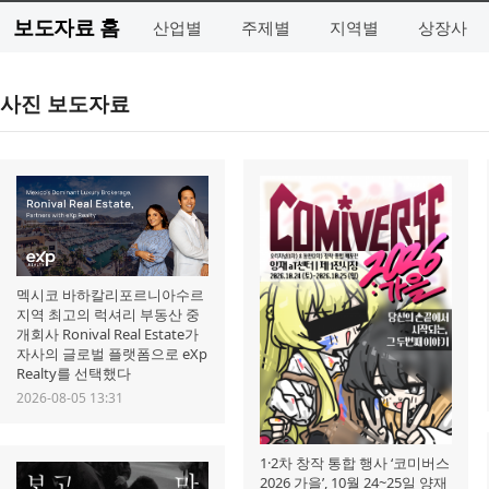
보도자료 홈
산업별
주제별
지역별
상장사
사진 보도자료
멕시코 바하칼리포르니아수르
지역 최고의 럭셔리 부동산 중
개회사 Ronival Real Estate가
자사의 글로벌 플랫폼으로 eXp
Realty를 선택했다
2026-08-05 13:31
1·2차 창작 통합 행사 ‘코미버스
2026 가을’, 10월 24~25일 양재