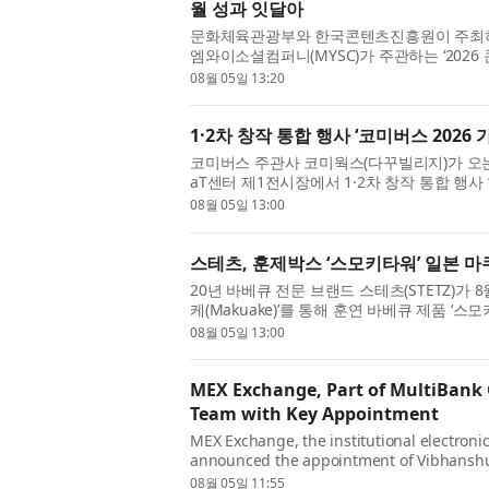
월 성과 잇달아
문화체육관광부와 한국콘텐츠진흥원이 주최
엠와이소셜컴퍼니(MYSC)가 주관하는 ‘2026
EMA Content GROW+’ 참여 기업들이 올 6~..
08월 05일 13:20
1·2차 창작 통합 행사 ‘코미버스 2026 가
코미버스 주관사 코미웍스(다꾸빌리지)가 오는 
aT센터 제1전시장에서 1·2차 창작 통합 행사 
오리지널 창작과 2차 창작을 한자리에서...
08월 05일 13:00
스테츠, 훈제박스 ‘스모키타워’ 일본 
20년 바베큐 전문 브랜드 스테츠(STETZ)가
케(Makuake)’를 통해 훈연 바베큐 제품 ‘스모
략에 본격적으로 나선다고 밝혔다. 이...
08월 05일 13:00
MEX Exchange, Part of MultiBank
Team with Key Appointment
MEX Exchange, the institutional electroni
announced the appointment of Vibhanshu 
the company's commitment to building a 
08월 05일 11:55