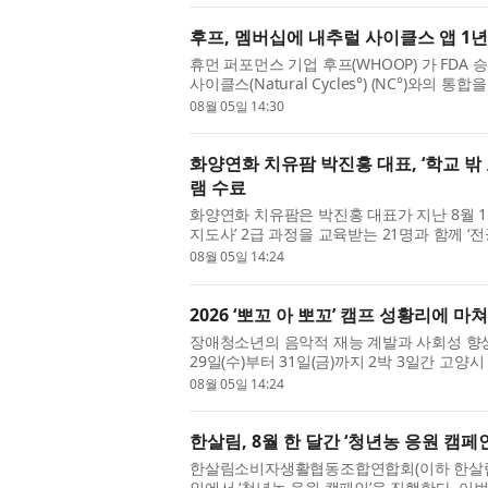
후프, 멤버십에 내추럴 사이클스 앱 1
휴먼 퍼포먼스 기업 후프(WHOOP) 가 FDA
사이클스(Natural Cycles°) (NC°)와
했다. 후프는 자격 요건을 충족하는 내...
08월 05일 14:30
화양연화 치유팜 박진홍 대표, ‘학교 밖
램 수료
화양연화 치유팜은 박진홍 대표가 지난 8월 
지도사’ 2급 과정을 교육받는 21명과 함께 
수료했다고 밝혔다. 우석대학교에...
08월 05일 14:24
2026 ‘뽀꼬 아 뽀꼬’ 캠프 성황리에 마쳐
장애청소년의 음악적 재능 계발과 사회성 향상을 
29일(수)부터 31일(금)까지 2박 3일간 
비롯해 멘토, 음악 지도교수 등 총 1...
08월 05일 14:24
한살림, 8월 한 달간 ‘청년농 응원 캠페
한살림소비자생활협동조합연합회(이하 한살림)
인에서 ‘청년농 응원 캠페인’을 진행한다. 이