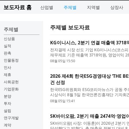
보도자료 홈
산업별
주제별
지역별
상장사
주제별 보도자료
주제별
신상품
KG이니시스, 2분기 연결 매출액 3718
실적
전자결제 시장 선도 기업 KG이니시스(코스피 
판촉
재무제표 기준 매출액 3718억원, 영업이익 
전년동기대비 매출액은 15.0%, 영업이...
인물동정
08월 05일 15:50
인사
제휴
2026 제4회 한국ESG경영대상 ‘THE BE
사회공헌
건 선정
기업문화
한국ESG위원회와 ESG코리아뉴스가 공동 주최하는 
시상식이 8월 5일 한국언론진흥재단 기자회견장
분양
BEST ESG’는 ESG(환경·사회·지배구조)경영을 .
08월 05일 15:41
투자
설립
SK바이오팜, 2분기 매출 2474억·영업이
연구개발
SK바이오팜( 사장: 이동훈)이 2026년 2분기
계약
달성했다고 밝혔다. 총 매출은 전분기 대비 8.5