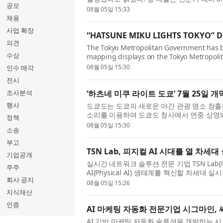
공모
익은 전분기 대비 8.1%, 전년 동기 대...
08월 05일 15:33
채용
사업 확장
“HATSUNE MIKU LIGHTS TOKYO” De
의견
The Tokyo Metropolitan Government has b
수상
mapping displays on the Tokyo Metropoli
sound to showcase a wide range of artistic
08월 05일 15:30
인수 매각
전시
‘하츠네 미쿠 라이트 도쿄’ 7월 25일 개
조사분석
행사
도쿄도는 도쿄의 새로운 야간 관광 명소 창출
소리를 이용하여 도쿄도 청사에서 연중 상영되
정책
(토) 전 세계적으로 사랑받는 가상 ...
08월 05일 15:30
소송
부고
TSN Lab, 피지컬 AI 시대를 열 차
기업공개
실시간 네트워크 솔루션 전문 기업 TSN Lab(
주주
AI(Physical AI) 생태계를 혁신할 차세대
회사 공지
공식 기술 시연회를 개최한다. 이번 시연회는 .
08월 05일 15:26
지식재산
인증
AI 마케팅 자동화 전문기업 시그마인,
AI 기반 마케팅 자동화 솔루션을 개발하는 