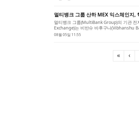
멀티뱅크 그룹 산하 MEX 익스체인지,
멀티뱅크 그룹(MultiBank Group)의 기관
Exchange)는 비반슈 바후구나(Vibhansh
이번 인사는 글로벌 기관 대상 사업과 기술 역량
08월 05일 11:55
«
‹