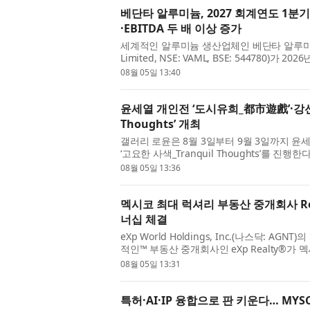
베단타 알루미늄, 2027 회계연도 1분기
·EBITDA 두 배 이상 증가
세계적인 알루미늄 생산업체인 베단타 알루미늄 메탈
Limited, NSE: VAML, BSE: 544780)
발표했다. 이번 실적은 인적분할 이후 독...
08월 05일 13:40
윤세열 개인전 ‘도시유희_都市遊戲’·강선미
Thoughts’ 개최
갤러리 로윤은 8월 3일부터 9월 3일까지 윤
‘고요한 사색_Tranquil Thoughts’를 진
전은 각기 독립적인 작업 세계를 유...
08월 05일 13:36
멕시코 최대 럭셔리 부동산 중개회사 Roniva
너십 체결
eXp World Holdings, Inc.(나스닥: 
적인™ 부동산 중개회사인 eXp Realty®가 멕
Sur) 지역에서 거래 건수 기준 1위 부동산 ...
08월 05일 13:31
특허·AI·IP 융합으로 판 키운다… MYSC ‘