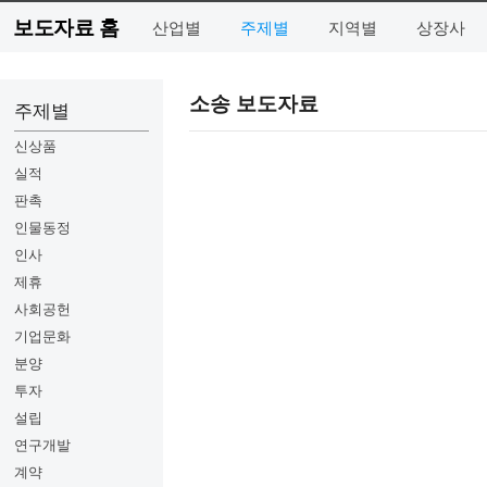
보도자료 홈
산업별
주제별
지역별
상장사
소송 보도자료
주제별
신상품
실적
판촉
인물동정
인사
제휴
사회공헌
기업문화
분양
투자
설립
연구개발
계약