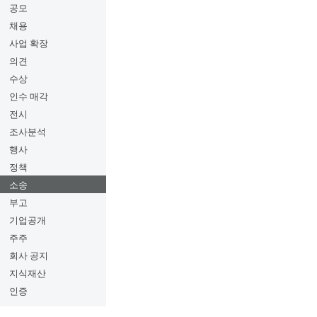
공모
채용
사업 확장
의견
수상
인수 매각
전시
조사분석
행사
정책
소송
부고
기업공개
주주
회사 공지
지식재산
인증