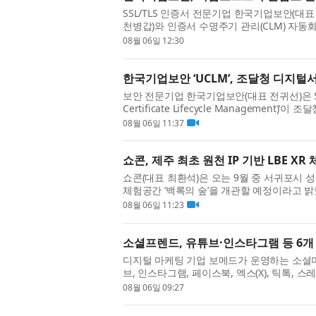
SSL/TLS 인증서 전문기업 한국기업보안(대
천병갑)와 인증서 수명주기 관리(CLM) 자동화
적 업무협약(MOU)을 체결했다고 밝혔...
08월 06일 12:30
한국기업보안 ‘UCLM’, 조달청 디지
보안 전문기업 한국기업보안(대표 전귀선)은 SSL
Certificate Lifecycle Manageme
이번 등록으로 공공기관은 조달청 디지털...
08월 06일 11:37
쇼콘, 제주 최초 원천 IP 기반 LBE XR
쇼콘(대표 최환석)은 오는 9월 중 서귀포시 성산
체험공간 ‘백록의 숲’을 개관할 예정이라고 밝
데 머무르지 않고, VR HMD를 착용...
08월 06일 11:23
소셜프렌드, 유튜브·인스타그램 등 6개 
디지털 마케팅 기업 보메드가 운영하는 소셜미디
브, 인스타그램, 페이스북, 엑스(X), 틱톡,
한곳에서 이용할 수 있는 통합 환...
08월 06일 09:27