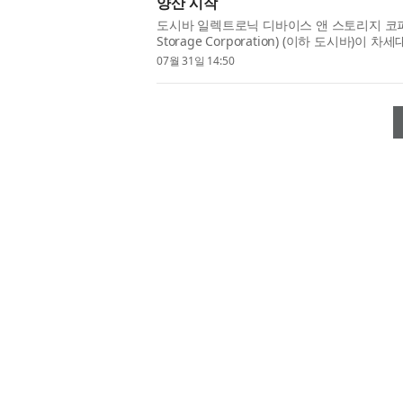
양산 시작
도시바 일렉트로닉 디바이스 앤 스토리지 코퍼레이션(T
Storage Corporation) (이하 도시바)
부동 소수점 유닛(FPU)이 내장된 소형 마이...
07월 31일 14:50