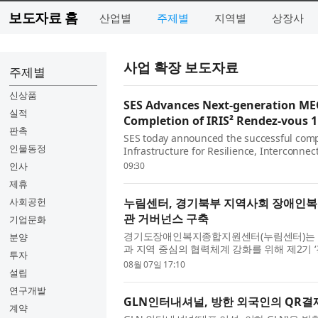
보도자료 홈
산업별
주제별
지역별
상장사
사업 확장 보도자료
주제별
신상품
SES Advances Next-generation MEO
실적
Completion of IRIS² Rendez-vous 1
판촉
SES today announced the successful comp
인물동정
Infrastructure for Resilience, Interconnecti
programme, marking a key milestone in th
인사
09:30
제휴
사회공헌
누림센터, 경기북부 지역사회 장애인복지
관 거버넌스 구축
기업문화
경기도장애인복지종합지원센터(누림센터)는 
분양
과 지역 중심의 협력체계 강화를 위해 제2기 
투자
하 협의체)를 추진한다. 이번 제2기 협...
08월 07일 17:10
설립
연구개발
GLN인터내셔널, 방한 외국인의 QR결
계약