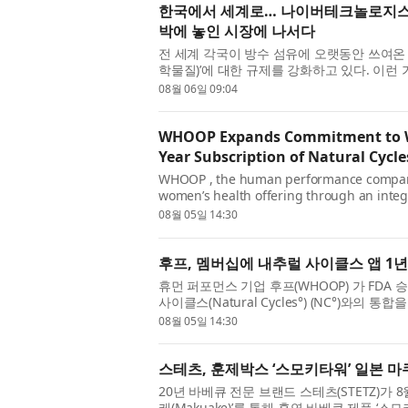
한국에서 세계로… 나이버테크놀로지스, P
박에 놓인 시장에 나서다
전 세계 각국이 방수 섬유에 오랫동안 쓰여온 
학물질)’에 대한 규제를 강화하고 있다. 이런
Technologies Pte. Ltd.)가 성능 저하 없이 이 .
08월 06일 09:04
WHOOP Expands Commitment to Wo
Year Subscription of Natural Cycl
WHOOP , the human performance company
women’s health offering through an integr
FDA-cleared, hormone-free birth control 
08월 05일 14:30
후프, 멤버십에 내추럴 사이클스 앱 1
휴먼 퍼포먼스 기업 후프(WHOOP) 가 FDA
사이클스(Natural Cycles°) (NC°)와
했다. 후프는 자격 요건을 충족하는 내...
08월 05일 14:30
스테츠, 훈제박스 ‘스모키타워’ 일본 
20년 바베큐 전문 브랜드 스테츠(STETZ)가
케(Makuake)’를 통해 훈연 바베큐 제품 ‘스모