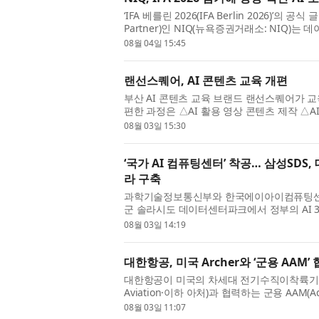
‘IFA 베를린 2026(IFA Berlin 2026)’의 공식
Partner)인 NIQ(뉴욕증권거래소: NIQ)는
해 성장, 혁신, 소비자 행동을 재...
08월 04일 15:45
랜선스퀘어, AI 콘텐츠 교육 개편
부산 AI 콘텐츠 교육 브랜드 랜선스퀘어가 교
편한 과정은 △AI 활용 영상 콘텐츠 제작 △AI
정은 4회기, 회당 4~5시간으로 구성...
08월 03일 15:30
‘국가 AI 컴퓨팅센터’ 착공… 삼성SDS
라 구축
과학기술정보통신부와 한국에이아이컴퓨팅센터(
군 솔라시도 데이터센터파크에서 정부의 AI 3
젝트인 ‘국가 AI 컴퓨팅센터’ 착공식을 개...
08월 03일 14:19
대한항공, 미국 Archer와 ‘군용 AAM’
대한항공이 미국의 차세대 전기수직이착륙기(eVT
Aviation·이하 아처)과 협력하는 군용 AAM(Ad
이 국내 방산업계의 주목을 받고 있다. 해...
08월 03일 11:07