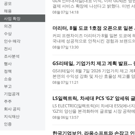
GLN 인터내셔널(대표 이석, 이하 GLN)은 
공모
결제 서비스 확장에 나선다고 밝혔다. 이번 
채용
제휴를 통해 서울지역 소상공인 가맹...
08월 07일 14:18
사업 확장
의견
더리터, 8월 도쿄 1호점 오픈으로 일본
수상
커피 프랜차이즈 더리터가 8월 일본 도쿄에 해
국내에 성공적으로 안착시킨 경험과 브랜드의
인수 매각
이 직접 주도한다는 점에서 주목된다. ...
08월 07일 13:30
전시
조사분석
GS리테일, 기업가치 제고 계획 발표…
행사
GS리테일이 8월 7일 ‘2026 기업가치 제고 
정책
본연의 수익성 강화 및 자산 효율성 제고를 
소송
주주환원 정책을 강화한다는 것이 ...
08월 07일 11:21
부고
기업공개
LS일렉트릭, 차세대 PCS ‘G2’ 앞세워
주주
LS ELECTRIC(일렉트릭)이 차세대 ESS(에
회사 공지
‘G2’의 양산을 본격화하며 글로벌 시장 공략에
안사업장 DC팩토리에서 구자균 회장을 비롯..
지식재산
08월 06일 13:57
인증
한국기업보안, 라움소프트와 손잡고 인