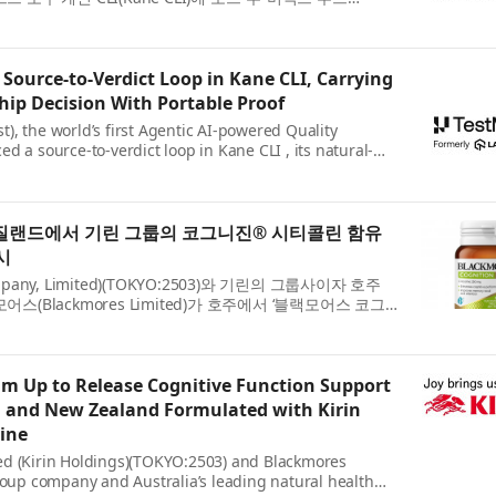
입했다. 브...
Source-to-Verdict Loop in Kane CLI, Carrying
hip Decision With Portable Proof
), the world’s first Agentic AI-powered Quality
d a source-to-verdict loop in Kane CLI , its natural-
 on Kane CLI’s...
질랜드에서 기린 그룹의 코그니진® 시티콜린 함유
시
mpany, Limited)(TOKYO:2503)와 기린의 그룹사이자 호주
(Blackmores Limited)가 호주에서 ‘블랙모어스 코그
Ultra)’...
m Up to Release Cognitive Function Support
a and New Zealand Formulated with Kirin
line
ed (Kirin Holdings)(TOKYO:2503) and Blackmores
group company and Australia’s leading natural health