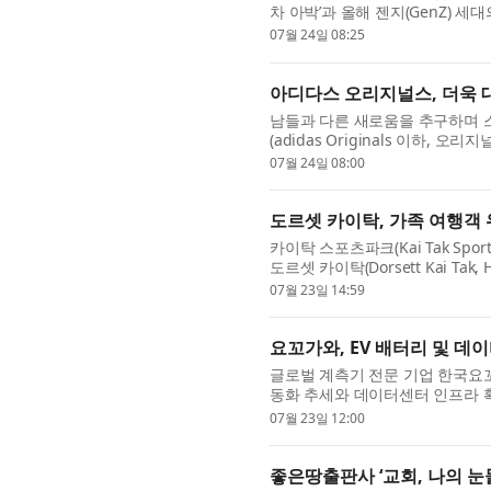
차 아박’과 올해 젠지(GenZ) 
제품 ‘떠먹는 말차 초코 크런치 ...
07월 24일 08:25
아디다스 오리지널스, 더욱 대
남들과 다른 새로움을 추구하며 
(adidas Originals 이하
대담한 실루엣과 컬러웨이를 적용한
07월 24일 08:00
도르셋 카이탁, 가족 여행객
카이탁 스포츠파크(Kai Tak Spo
도르셋 카이탁(Dorsett Kai Ta
패밀리 서머 스테이케이션(Fantastic
07월 23일 14:59
요꼬가와, EV 배터리 및 데
글로벌 계측기 전문 기업 한국요꼬가와전기(
동화 추세와 데이터센터 인프라 
형 정확도를 획기적으로 향상시킨 신
07월 23일 12:00
좋은땅출판사 ‘교회, 나의 눈물