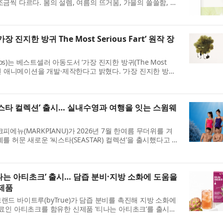
금씩 다르다. 봄의 설렘, 여름의 뜨거움, 가을의 쓸쓸함, 겨
진지한 방귀 The Most Serious Fart’ 원작 장
ios)는 베스트셀러 아동도서 ‘가장 진지한 방귀(The Most
 한 장편 애니메이션을 개발·제작한다고 밝혔다. ‘가장 진지한 방
‘매...
씨스타 컬렉션’ 출시… 실내수영과 여행을 잇는 스윔웨
에뉴(MARKPIANU)가 2026년 7월 한여름 무더위를 겨
 허문 새로운 ‘씨스타(SEASTAR) 컬렉션’을 출시했다고 밝
 자유...
나는 아티초크’ 출시… 담즙 분비·지방 소화에 도움을
 제품
드 바이트루(byTrue)가 담즙 분비를 촉진해 지방 소화에
료인 아티초크를 함유한 신제품 ‘티나는 아티초크’를 출시했
...