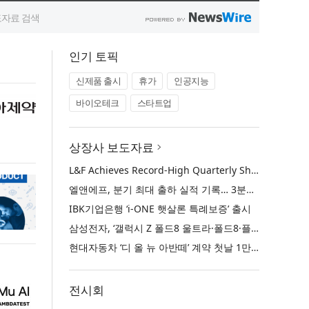
인기 토픽
신제품 출시
휴가
인공지능
바이오테크
스타트업
상장사 보도자료
L&F Achieves Record-High Quarterly Shipments, Begins LFP Supply for North American ESS in Q3 Advancing its Two-Track NCM and LFP Growth Strategy
엘앤에프, 분기 최대 출하 실적 기록… 3분기 북미 ESS향 LFP 공급 착수 NCM+LFP ‘2-Track’ 성장 전략 실현
IBK기업은행 ‘i-ONE 햇살론 특례보증’ 출시
삼성전자, ‘갤럭시 Z 폴드8 울트라·폴드8·플립8’과 ‘갤럭시 워치 울트라2·워치9’ 국내 공식 출시
현대자동차 ‘디 올 뉴 아반떼’ 계약 첫날 1만 대 돌파
전시회