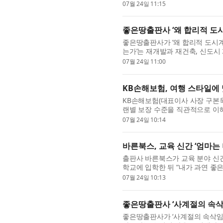
company, are proud to announce
07월 24일 11:15
좋은땅출판사 ‘왜 합리적 도
좋은땅출판사가 ‘왜 합리적 도시계
는가’는 재개발과 재건축, 신도시
을 낳는지를 게임이론의 관점에서.
07월 24일 11:00
KB손해보험, 여행 스타일에 
KB손해보험(대표이사 사장 구본욱
랜별 보장 수준을 직관적으로 이해
고 24일 밝혔다. 이번 개정은 기존 
07월 24일 10:14
바른북스, 교육 신간 ‘엄마는
출판사 바른북스가 교육 분야 신간
학교에 입학한 뒤 “내가 과연 좋
모들을 위한 학교 활용 가이드다. .
07월 24일 10:13
좋은땅출판사 ‘사계절의 속삭
좋은땅출판사가 ‘사계절의 속삭임’