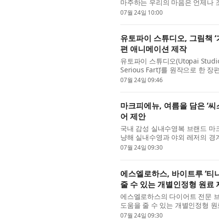
마주하는 우리의 마음은 언제나 조
울의 고요까지. 김승재 시인의 ...
07월 24일 10:00
유토파이 스튜디오, 그림책 ‘가장 
편 애니메이션 제작
유토파이 스튜디오(Utopai Stud
Serious Fart)’를 원작으로
귀’는 언제나 웃음거리로만 여겨지는 
07월 24일 09:46
마크피에뉴, 여름을 담은 ‘
어 제안
국내 감성 실내수영복 브랜드 마크피
냥해 실내수영과 야외 레저의 경계를
혔다. 이번 씨스타 컬렉션은 ‘바다의
07월 24일 09:30
에스엘로하스, 바이트루 ‘티
줄 수 있는 개별인정형 원료
에스엘로하스의 다이어트 전문 브랜
도움을 줄 수 있는 개별인정형 원
다고 밝혔다. 신제품은 상큼한 청사
07월 24일 09:30