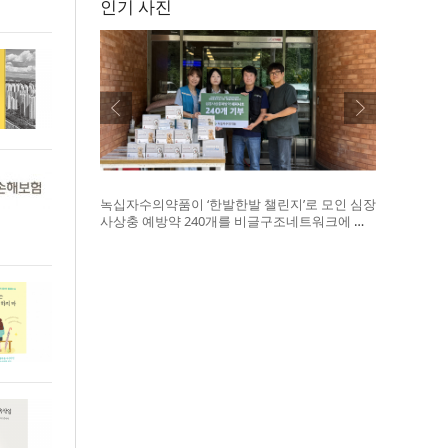
인기 사진
녹십자수의약품이 ‘한발한발 챌린지’로 모인 심장
사상충 예방약 240개를 비글구조네트워크에 전
달했다. 왼쪽부터 비글구조네트워크 김세현 대
표, 캠페인을 기획한 차율하 학생, 녹십자수의약
품 이범석 팀장, 청주 수동물병원 전귀호 원장