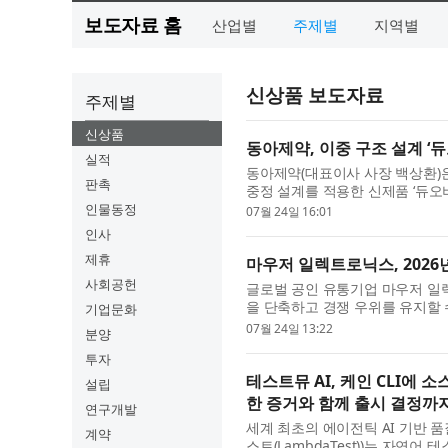
보도자료 홈
산업별
주제별
지역별
신상품 보도자료
주제별
신상품
동아제약, 이중 구조 설계 
실적
동아제약(대표이사 사장 백상환)
판촉
중정 설계를 적용한 신제품 ‘듀오
최근 구강 건강에 대한 관심이 높아
인물동정
07월 24일 16:01
인사
제휴
마우저 일렉트로닉스, 2026
사회공헌
글로벌 공인 유통기업 마우저 일렉트로
을 단축하고 경쟁 우위를 유지할 
기업문화
고 있다. 마우저는 1200개가 넘는 
07월 24일 13:22
분양
투자
테스트뮤 AI, 케인 CLI에
설립
한 증거와 함께 출시 결정까
연구개발
세계 최초의 에이전틱 AI 기반 품질
계약
스트(LambdaTest))는 자연어 테