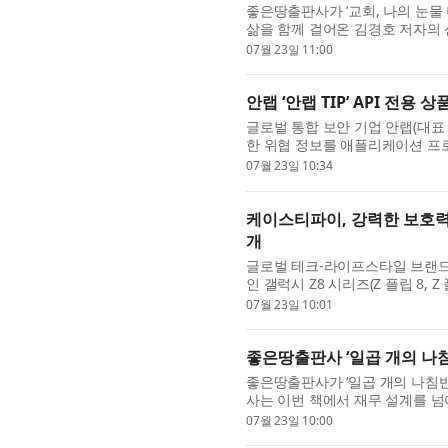
좋은땅출판사가 ‘교회, 나의 눈물 
삶을 함께 걸어온 김경호 저자의 
중심으로 풀어낸 에세이·칼럼집이.
07월 23일 11:00
안랩 ‘안랩 TIP’ API 전용 상
글로벌 통합 보안 기업 안랩(대표 
한 위협 정보를 애플리케이션 프로그래
API(안랩 TIP API)’를 출시했다고 23
07월 23일 10:34
케이스티파이, 강력한 보호력
개
글로벌 테크-라이프스타일 브랜드 
인 갤럭시 Z8 시리즈(Z 플립 8, 
를 전 세계에 최초로 공개하며 디자
07월 23일 10:01
좋은땅출판사 ‘일곱 개의 나침
좋은땅출판사가 ‘일곱 개의 나침반
사는 이번 책에서 재무 설계를 넘어
지 아우르는 새로운 노후 준비의 ..
07월 23일 10:00