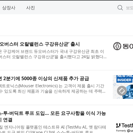
상장사
사진
‘듀오버스터 오랄밸런스 구강유산균’ 출시
은 구강케어 브랜드 듀오버스터가 국내 구강유산균 최초 이
버스터 오랄밸런스 구강유산균’을 출시했다고 24일 밝혔다.
지...
년 2분기에 5000종 이상의 신제품 추가 공급
닉스(Mouser Electronics) 는 고객이 제품 출시 기간
수 있도록 최신 제품과 기술을 신속하게 제공하는 데 주력하
반...
 소스-투-버딕트 루프 도입… 모든 요구사항을 이식 가능
지 연결
 엔지니어링 플랫폼인 테스트뮤 AI (TestMu AI, 옛 람다테
스트 도구 케인 CLI(Kane CLI)에 소스-투-버딕트 루프