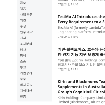
공모
(source-to-verdict loop) 를 도
07월 24일 11:40
채용
사업 확장
TestMu AI Introduces the 
의견
Every Requirement to a S
수상
TestMu AI (formerly LambdaTest
Engineering platform, introduce
인수 매각
language testing tool. Building
07월 24일 11:40
전시
조사분석
기린-블랙모어스, 호주와 뉴
행사
한 인지 기능 지원 보충제 출
정책
기린 홀딩스(Kirin Holdings Co
소송
최고의 내추럴 헬스 기업인 블랙모어스
부고
니션 울트라(Blackmores Cognition 
07월 24일 11:15
기업공개
주주
Kirin and Blackmores Tea
회사 공지
Supplements in Australi
지식재산
Group’s Cognizin® Citico
인증
Kirin Holdings Company, Limit
Limited (Blackmores), Kirin’s 