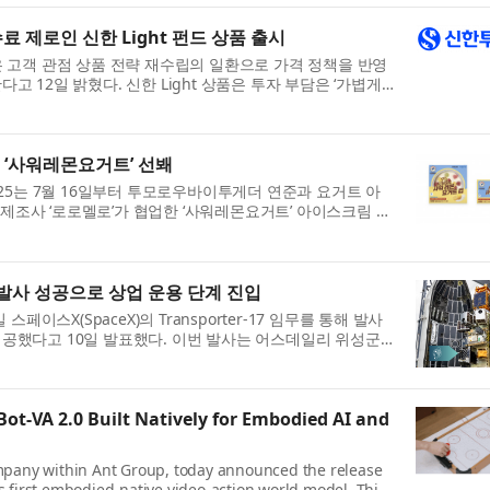
 제로인 신한 Light 펀드 상품 출시
 고객 관점 상품 전략 재수립의 일환으로 가격 정책을 반영
한다고 12일 밝혔다. 신한 Light 상품은 투자 부담은 ‘가볍게
..
협업 ‘사워레몬요거트’ 선봬
25는 7월 16일부터 투모로우바이투게더 연준과 요거트 아
 제조사 ‘로로멜로’가 협업한 ‘사워레몬요거트’ 아이스크림 2
...
발사 성공으로 상업 운용 단계 진입
일 스페이스X(SpaceX)의 Transporter-17 임무를 통해 발사
 성공했다고 10일 발표했다. 이번 발사는 어스데일리 위성군
 번째 발...
t-VA 2.0 Built Natively for Embodied AI and
pany within Ant Group, today announced the release
’s first embodied-native video-action world model. This