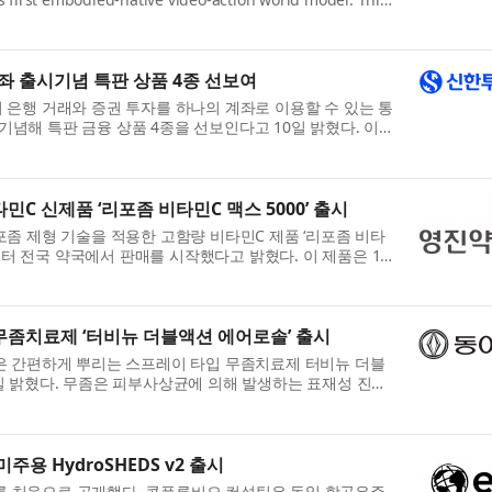
n robotic...
계좌 출시기념 특판 상품 4종 선보여
은행 거래와 증권 투자를 하나의 계좌로 이용할 수 있는 통
를 기념해 특판 금융 상품 4종을 선보인다고 10일 밝혔다. 이번
..
C 신제품 ‘리포좀 비타민C 맥스 5000’ 출시
좀 제형 기술을 적용한 고함량 비타민C 제품 ‘리포좀 비타
월부터 전국 약국에서 판매를 시작했다고 밝혔다. 이 제품은 1
아 1일...
무좀치료제 ‘터비뉴 더블액션 에어로솔’ 출시
은 간편하게 뿌리는 스프레이 타입 무좀치료제 터비뉴 더블
일 밝혔다. 무좀은 피부사상균에 의해 발생하는 표재성 진균
 ...
주용 HydroSHEDS v2 출시
DS v2를 처음으로 공개했다. 콘플루비오 컨설팅은 독일 항공우주