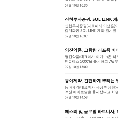
release marks a key transition i
07월 10일 16:30
신한투자증권, SOL LINK 
신한투자증권(대표이사 이선훈)이 
합계좌인 SOL LINK 계좌 출시
특판은 신한금융그룹의 통합 금융 .
07월 10일 16:07
영진약품, 고함량 리포좀 비타민
영진약품(대표이사 이기수)은 리포
민C 맥스 5000’을 출시하고 7
병(50mL)에 비타민C 5000mg을 담
07월 10일 15:00
동아제약, 간편하게 뿌리는 
동아제약(대표이사 사장 백상환)
액션 에어로솔을 출시했다고 10
감염 질환이다. 무좀균은 고온다습한
07월 10일 14:58
에스리 및 글로벌 파트너사, 미
에스리(Esri) 가 HydroSHE