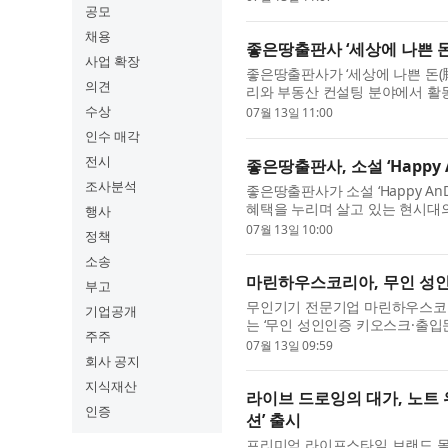
공모
채용
좋은땅출판사 ‘세상에 나쁜 돈
사업 확장
좋은땅출판사가 ‘세상에 나쁜 돈(
의견
리와 부동산 컨설팅 분야에서 활
돈을 삶의 도구이자 가능성을 만드.
수상
07월 13일 11:00
인수 매각
전시
좋은땅출판사, 소설 ‘Happy 
조사분석
좋은땅출판사가 소설 ‘Happy AnD
혜택을 누리며 살고 있는 현시대의
행사
이면을 존엄사의 현실이란 렌즈로 예
07월 13일 10:00
정책
소송
마린하우스코리아, 무인 성인
부고
무인기기 전문기업 마린하우스코리
기업공개
는 ‘무인 성인인증 키오스크·출입
주주
시스템은 매장 입구에서 방문객의 성
07월 13일 09:59
회사 공지
지식재산
라이브 드로잉의 대가, 노트
인증
션’ 출시
프리미엄 라이프스타일 브랜드 몰스킨