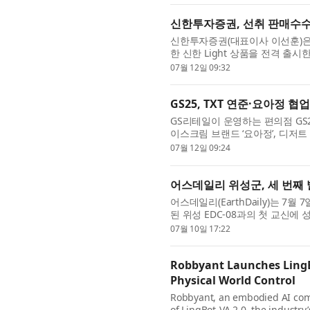
신한투자증권, 선취 판매수수료
신한투자증권(대표이사 이선훈)은
한 신한 Light 상품을 전격 출시
(Light)’ 덜어내고, 고객의 더 ‘밝은.
07월 12일 09:32
GS25, TXT 연준·요아정 
GS리테일이 운영하는 편의점 GS
이스크림 브랜드 ‘요아정’, 디저트
종(컵, 바)을 순차적으로 선보인다. ‘
07월 12일 09:24
어스데일리 위성군, 세 번째 
어스데일리(EarthDaily)는 7월 7
된 위성 EDC-08과의 첫 교신에
(EarthDaily Constellation)의 세
07월 10일 17:22
Robbyant Launches LingBo
Physical World Control
Robbyant, an embodied AI com
of LingBot-VA 2.0, the industry