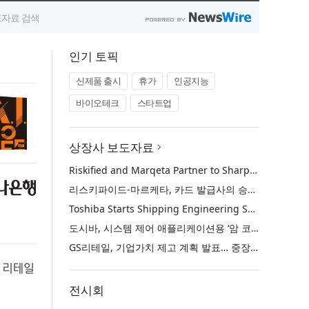
인기 토픽
신제품 출시
휴가
인공지능
바이오테크
스타트업
상장사 보도자료
Riskified and Marqeta Partner to Sharpen Card Issuer Authorization Decisions and Help Reduce False Declines
리스키파이드-마르케타, 카드 발급사의 승인 판단 정교화 및 오거절 감소 위해 협력
Toshiba Starts Shipping Engineering Samples of TXZ+™ Family Entry‑Class M4V Group, Standard Microcontrollers with Arm® Cortex®‑M4 Core for System Control Applications
도시바, 시스템 제어 애플리케이션용 ‘암 코어텍스-M4’ 코어 탑재 표준 마이크로컨트롤러 TXZ+ 패밀리 엔트리 클래스 ‘M4V 그룹’ 엔지니어링 샘플 출하 개시
GS리테일, 기업가치 제고 계획 발표… 중장기 성장 기반 강화와 주주가치 제고
전시회