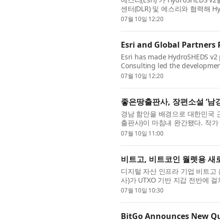
센터(DLR) 및 에스리와 협력해 H
지리정보시스템(GIS) 기술이 사용
07월 10일 12:20
Esri and Global Partners
Esri has made HydroSHEDS v2 pub
Consulting led the developmen
partnership with the German A
07월 10일 12:20
좋은땅출판사, 장편소설 ‘남강 
경남 함안을 배경으로 대한민국 근
출판사)이 마침내 완간됐다. 작가
하소설 ‘남강’을 완성했다. ‘남강’...
07월 10일 11:00
비트고, 비트코인 월렛용 새
디지털 자산 인프라 기업 비트고 홀딩스(B
사)가 UTXO 기반 지갑 전반에 
록 설계된 비트코인 지갑용 신규 양
07월 10일 10:30
BitGo Announces New Qu