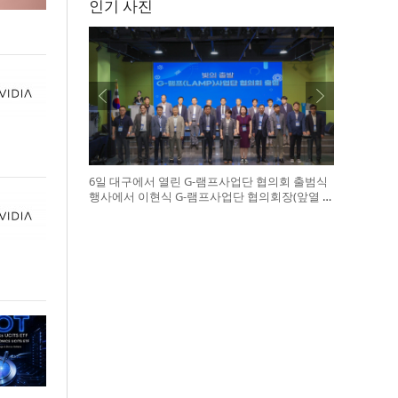
인기 사진
6일 대구에서 열린 G-램프사업단 협의회 출범식
행사에서 이현식 G-램프사업단 협의회장(앞열 왼
쪽에서 다섯 번째), 허정은 한국연구재단 학술진
흥본부장(앞열 왼쪽에서 여섯 번째)이 전국 20개
대학 사업단 참석자들과 터치버튼 퍼포먼스를 하
고 있다