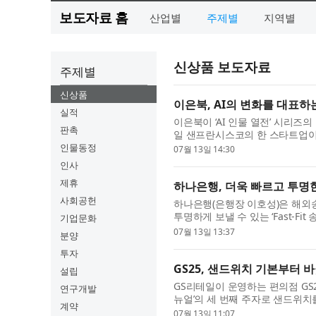
보도자료 홈
산업별
주제별
지역별
신상품 보도자료
주제별
신상품
이은북, AI의 변화를 대표하는
실적
이은북이 ‘AI 인물 열전’ 시리즈의 
판촉
일 샌프란시스코의 한 스타트업이 회
화형 모델을 리서치 프리뷰로 공개.
인물동정
07월 13일 14:30
인사
제휴
하나은행, 더욱 빠르고 투명한 해
사회공헌
하나은행(은행장 이호성)은 해외
투명하게 보낼 수 있는 ‘Fast-Fit
기업문화
그동안 해외 송금의 불편함으로 ..
07월 13일 13:37
분양
투자
GS25, 샌드위치 기본부터 
설립
GS리테일이 운영하는 편의점 GS25
연구개발
뉴얼’의 세 번째 주자로 샌드위치
계약
인 경쟁력 강화를 위해 원재료와 제
07월 13일 11:07