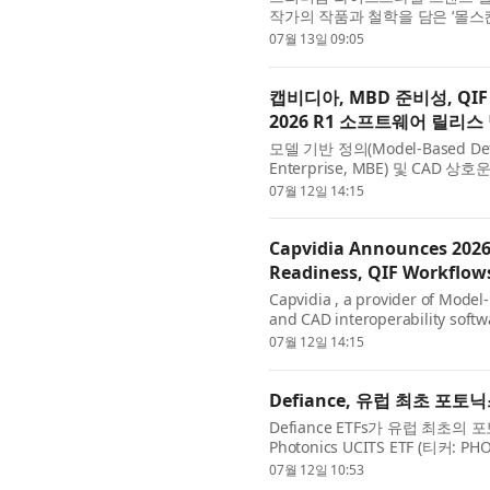
작가의 작품과 철학을 담은 ‘몰스킨X김
Limited Edition)’을 출시했다. 고
07월 13일 09:05
캡비디아, MBD 준비성, Q
2026 R1 소프트웨어 릴리스
모델 기반 정의(Model-Based De
Enterprise, MBE) 및 CAD
제조업체, OEM, 공급업체 및 품질
07월 12일 14:15
Capvidia Announces 2026
Readiness, QIF Workflow
Capvidia , a provider of Model
and CAD interoperability softw
version of its software portfoli
07월 12일 14:15
Defiance, 유럽 최초 포토닉스
Defiance ETFs가 유럽 최초의 포토
Photonics UCITS ETF (티
데이터를 생성하고, 전송하며, 처리
07월 12일 10:53