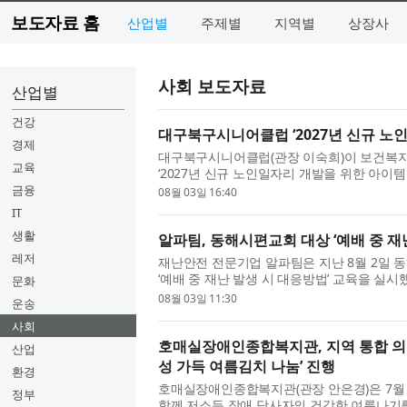
보도자료 홈
산업별
주제별
지역별
상장사
사회 보도자료
산업별
건강
대구북구시니어클럽 ‘2027년 신규 노
경제
대구북구시니어클럽(관장 이숙희)이 보건복
교육
‘2027년 신규 노인일자리 개발을 위한 아이
시니어클럽은 지역 특화 노인일자리 아...
금융
08월 03일 16:40
IT
생활
알파팀, 동해시편교회 대상 ‘예배 중 재
레저
재난안전 전문기업 알파팀은 지난 8월 2일
‘예배 중 재난 발생 시 대응방법’ 교육을 실시
문화
는 예배 상황에서 갑작스러운 재난이...
08월 03일 11:30
운송
사회
호매실장애인종합복지관, 지역 통합 의
산업
성 가득 여름김치 나눔’ 진행
환경
호매실장애인종합복지관(관장 안은경)은 7월
정부
함께 저소득 장애 당사자의 건강한 여름나기를