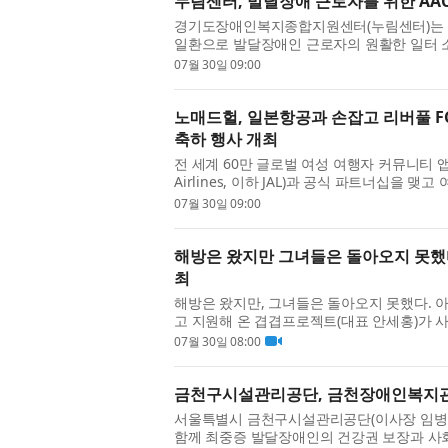
누림센터, 발달장애 근로자를 위한 AAC
경기도장애인복지종합지원센터(누림센터)는 ‘2
일환으로 발달장애인 근로자의 원활한 일터 
Augmentative and Alternative Commu...
07월 30일 09:00
노매드헐, 일본항공과 손잡고 리버풀 F
축하 행사 개최
전 세계 60만 글로벌 여성 여행자 커뮤니티 앱 
Airlines, 이하 JAL)과 공식 파트너십을
업 프로젝트를 진행했다고 밝혔다. 이번 협...
07월 30일 09:00
해방은 왔지만 그녀들은 돌아오지 못했다
최
해방은 왔지만, 그녀들은 돌아오지 못했다. 
고 지원해 온 겹겹프로젝트(대표 안세홍)가 사
아트센터 2관에서 개최한다. 8월 6...
07월 30일 08:00
금천구시설관리공단, 금천장애인복지관
서울특별시 금천구시설관리공단(이사장 임병
함께 최중증 발달장애인의 건강권 보장과 사