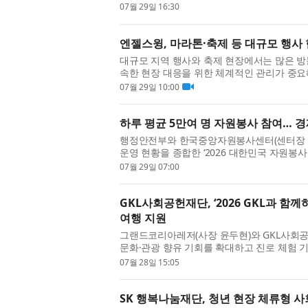
고 있다고 밝혔다. 이번 사업은 신체활동 ...
07월 29일 16:30
엔젤스윙, 마라톤·축제 등 대규모 행사
대규모 지역 행사와 축제 현장에서는 많은 
속한 현장 대응을 위한 체계적인 관리가 중요해
한 행사가 운영되는 환경에서는 실시...
07월 29일 10:00
하루 평균 5만여 명 자원봉사 참여… 경제
행정안전부와 한국중앙자원봉사센터(센터장 
운영 현황을 종합한 ‘2026 대한민국 자원봉사
원봉사센터가 협력해 데이터를 최신화...
07월 29일 07:00
GKL사회공헌재단, ‘2026 GKL과 함
여행 지원
그랜드코리아레저(사장 윤두현)와 GKL사회
문화·관광 향유 기회를 확대하고 진로 체험 기회
복여행’ 아동 여행 프로그램을 본격 운...
07월 28일 15:05
SK 행복나눔재단, 청년 현장 체류형 사회문제