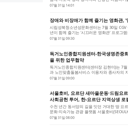
식을 진행했다고 밝혔다. 호매실메디...
07월 31일 14:01
장애와 비장애가 함께 즐기는 영화관, 
시립성북청소년성문화센터는 7월 30일 CG
년이 함께 즐기는 ‘시끄러운 영화관’ 프로그
께 영화를 관람하고 소통하는 통합 문화...
07월 31일 09:30
독거노인종합지원센터-한국생명존중희망
을 위한 업무협약
독거노인종합지원센터(센터장 김현미)는 7월 
과 노인맞춤돌봄서비스 이용자와 종사자의 자
무협약(MOU)을 체결했다. 노인맞춤돌봄...
07월 31일 09:00
서울호비, 요르단 새마을운동·드림요르단
사회공헌 투어, 한-요르단 지역상생 로컬
수천 년간 동서양의 길을 잇던 거대한 땅 요르
문화·지속가능 관광 플랫폼 서울호비(SEOULHO
현지 ‘요르단 새마을운동/한-요르단 포럼...
07월 31일 08:00