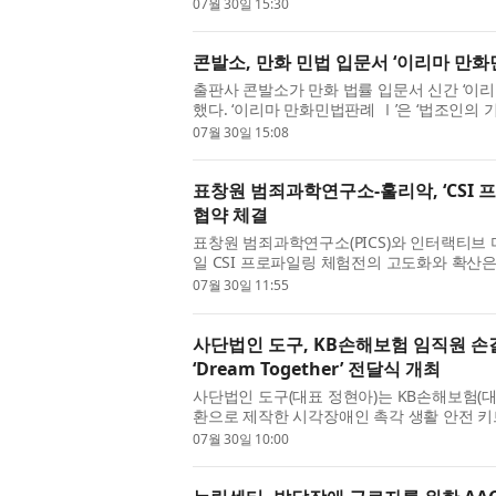
72명을 최종 선발했다. ‘The가꿈’은 ...
07월 30일 15:30
콘발소, 만화 민법 입문서 ‘이리마 만화
출판사 콘발소가 만화 법률 입문서 신간 ‘이리마(E
했다. ‘이리마 만화민법판례 Ⅰ’은 ‘법조인의 기본
게’ 기르기 위해 기획된 만화 법률 입...
07월 30일 15:08
표창원 범죄과학연구소-훌리악, ‘CSI 
협약 체결
표창원 범죄과학연구소(PICS)와 인터랙티브 미디
일 CSI 프로파일링 체험전의 고도화와 확산
공동 개발하기 위한 업무협약(MOU)을 ...
07월 30일 11:55
사단법인 도구, KB손해보험 임직원 손
‘Dream Together’ 전달식 개최
사단법인 도구(대표 정현아)는 KB손해보험(
환으로 제작한 시각장애인 촉각 생활 안전 키트 ‘D
(수) 대한안마사협회에서 진행했다고 밝...
07월 30일 10:00