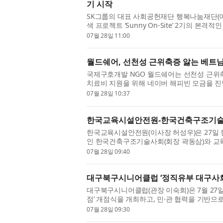
기 시작
SK그룹의 대표 사회공헌재단 행복나눔재단(이
색 프로젝트 ‘Sunny On-Site’ 2기의 본격적
대학생들이 지역에 일정 기간 거주하며 ...
07월 28일 11:00
월드쉐어, 선천성 근위축증 앓는 베트남
국제구호개발 NGO 월드쉐어는 선천성 근위축증
치료비 지원을 위해 네이버 해피빈 모금을 진
차 약해지는 희귀질환으로, 시간이 ...
07월 28일 10:37
한국교육시설안전원-한국건축구조기술사회
한국교육시설안전원(이사장 허성우)은 27일
인 한국건축구조기술사회(회장 곽동삼)와 교
을 조성하기 위한 업무협약(MOU)을 체결했..
07월 28일 09:40
대구북구시니어클럽 ‘정직유부 대구사
대구북구시니어클럽(관장 이숙희)은 7월 27
점’ 개점식을 개최하고, 민·관 협력을 기반으
발을 알렸다. 정직유부 대구사회공헌...
07월 28일 09:30