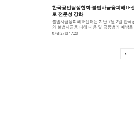
한국공인탐정협회·불법사금융피해TF센터
로 전문성 강화
불법사금융피해TF센터는 지난 7월 2일 
와 불법사금융 피해 대응 및 금융범죄 예방을 
번 MOU는 갈수록 다양하고 지능적으로 변화.
07월 27일 17:23
‹