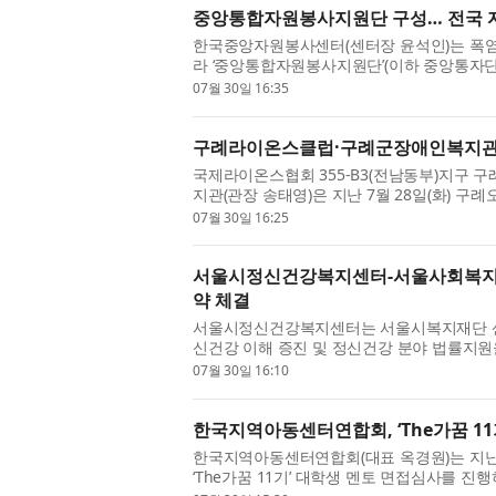
중앙통합자원봉사지원단 구성… 전국 
한국중앙자원봉사센터(센터장 윤석인)는 폭염
라 ‘중앙통합자원봉사지원단’(이하 중앙통자단
재난 취약계층 밀착 지원에 나선다고 ...
07월 30일 16:35
구례라이온스클럽·구례군장애인복지관, 
국제라이온스협회 355-B3(전남동부)지구 
지관(관장 송태영)은 지난 7월 28일(화) 
민 및 관광객들을 대상으로 ‘시원한 나...
07월 30일 16:25
서울시정신건강복지센터-서울사회복지공
약 체결
서울시정신건강복지센터는 서울시복지재단 
신건강 이해 증진 및 정신건강 분야 법률지원을
시복지재단에서 체결했다. 이번 협약은 정...
07월 30일 16:10
한국지역아동센터연합회, ‘The가꿈 11기
한국지역아동센터연합회(대표 옥경원)는 지난
‘The가꿈 11기’ 대학생 멘토 면접심사를 진