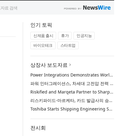
인기 토픽
신제품 출시
휴가
인공지능
바이오테크
스타트업
상장사 보도자료
Power Integrations Demonstrates World’s First 2200 V GaN Technology for Next-Era High-Voltage Power Systems
파워 인터그레이션스, 차세대 고전압 전력 시스템을 위한 세계 최초의 2200V GaN 기술 시연
Riskified and Marqeta Partner to Sharpen Card Issuer Authorization Decisions and Help Reduce False Declines
리스키파이드-마르케타, 카드 발급사의 승인 판단 정교화 및 오거절 감소 위해 협력
Toshiba Starts Shipping Engineering Samples of TXZ+™ Family Entry‑Class M4V Group, Standard Microcontrollers with Arm® Cortex®‑M4 Core for System Control Applications
전시회