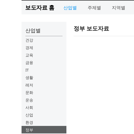
보도자료 홈
산업별
주제별
지역별
정부 보도자료
산업별
건강
경제
교육
금융
IT
생활
레저
문화
운송
사회
산업
환경
정부