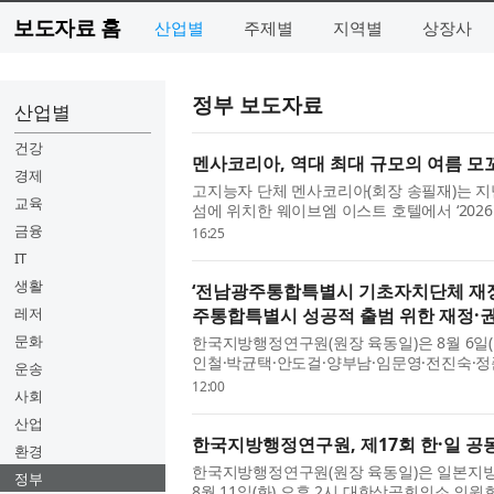
보도자료 홈
산업별
주제별
지역별
상장사
정부 보도자료
산업별
건강
멘사코리아, 역대 최대 규모의 여름 모꼬지
경제
고지능자 단체 멘사코리아(회장 송필재)는 지난
교육
섬에 위치한 웨이브엠 이스트 호텔에서 ‘202
밝혔다. 이번 여름 모꼬지에는 130여 ...
금융
16:25
IT
생활
‘전남광주통합특별시 기초자치단체 재정
레저
주통합특별시 성공적 출범 위한 재정·권
문화
한국지방행정연구원(원장 육동일)은 8월 6일
인철·박균택·안도걸·양부남·임문영·전진숙·
운송
‘전남광주통합특별시 기초자치단체 재...
12:00
사회
산업
한국지방행정연구원, 제17회 한·일 공
환경
한국지방행정연구원(원장 육동일)은 일본지방
정부
8월 11일(화) 오후 2시 대한상공회의소 의원