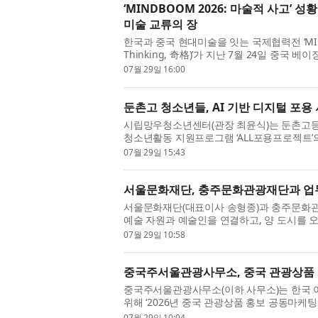
‘MINDBOOM 2026: 마술적 사고’
미술 교류의 장
한국과 중국 현대미술을 잇는 국제협력전 ‘MINDB
Thinking, 奇格)’가 지난 7월 24일 중국
막했다. 이번 전시는 회화·조각·설치·사진·영상 
07월 29일 16:00
둔촌고 청소년들, AI 기반 디지털 포
시립망우청소년센터(관장 최윤식)는 둔촌고등학교
청소년활동 지원프로그램 ‘ALL포용프로젝트’
들이 직접 기획·개발한 디지털 포용 서...
07월 29일 15:43
서울문화재단, 충주문화관광재단과 업
서울문화재단(대표이사 송형종)과 충주문화관
예술 자원과 예술인을 연결하고, 양 도시를 
기관은 지난 28일(화) 충주체험관광센...
07월 29일 10:58
중국주서울관광사무소, 중국 관광상품 
중국주서울관광사무소(이하 사무소)는 한국 
위해 ‘2026년 중국 관광상품 홍보 공동마케팅
7일까지 참여 여행사를 모집한다고 밝...
07월 29일 10:04