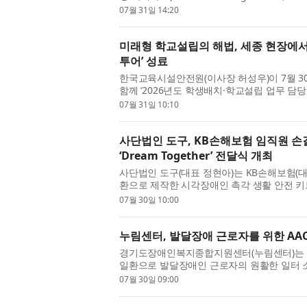
기적인 전략적 파트너십을 발표했다. 이...
07월 31일 14:20
미래형 학교설립의 해법, 세종 현장에
투어’ 성료
한국교육시설안전원(이사장 허성우)이 7월 
함께 ‘2026년도 학생배치·학교설립 업무 담
육청 관련 업무 담당자 40여 명이 참...
07월 31일 10:10
사단법인 도구, KB손해보험 임직원 손
‘Dream Together’ 전달식 개최
사단법인 도구(대표 정현아)는 KB손해보험(
환으로 제작한 시각장애인 촉각 생활 안전 키트 ‘D
(수) 대한안마사협회에서 진행했다고 밝...
07월 30일 10:00
누림센터, 발달장애 근로자를 위한 AAC
경기도장애인복지종합지원센터(누림센터)는 ‘2
일환으로 발달장애인 근로자의 원활한 일터 
Augmentative and Alternative Commu...
07월 30일 09:00