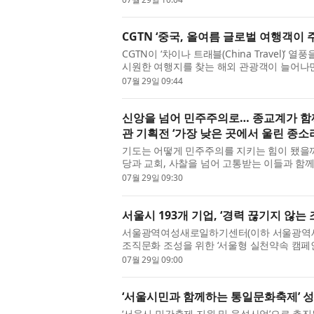
CGTN ‘중국, 올여름 글로벌 여행객이
CGTN이 ‘차이나 트래블(China Travel)
시원한 여행지를 찾는 해외 관광객이 늘어나
증가하고 있으며, 중국 정부의 비자 ...
07월 29일 09:44
신앙을 넘어 민주주의로… 종교계가 함께
관 기획전 ‘가장 낮은 곳에서 울린 종소
기도는 어떻게 민주주의를 지키는 힘이 됐을까
당과 교회, 사찰을 넘어 고통받는 이들과 함
며, 서로 다른 신앙의 경계를 넘어 ...
07월 29일 09:30
서울시 193개 기업, ‘경력 끊기지 않는
서울광역여성새로일하기센터(이하 서울광역새
조직문화 조성을 위한 ‘서울형 실천약속 캠페인
개 새일센터가 공동 추진하고, 서울 ...
07월 29일 09:00
‘서울시민과 함께하는 통일문화축제’ 
‘서울시 민간축제 지원 및 육성사업’으로 추