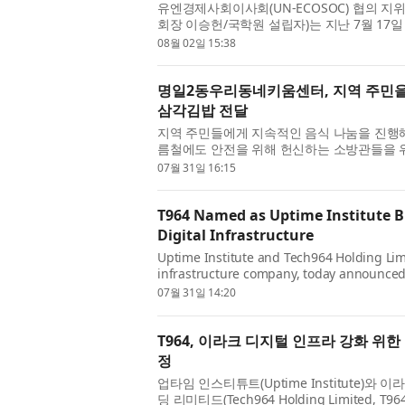
유엔경제사회이사회(UN-ECOSOC) 협의 지위 N
회장 이승헌/국학원 설립자)는 지난 7월 17
무국 주관 글로벌 행사 ‘One World, One Gam
08월 02일 15:38
명일2동우리동네키움센터, 지역 주민을 
삼각김밥 전달
지역 주민들에게 지속적인 음식 나눔을 진행
름철에도 안전을 위해 헌신하는 소방관들을 위해
동소방서길동 119안전센터를 방문해 아...
07월 31일 16:15
T964 Named as Uptime Institute Bu
Digital Infrastructure
Uptime Institute and Tech964 Holding Limit
infrastructure company, today announced 
accelerate Iraq’s digital transformation. T
07월 31일 14:20
T964, 이라크 디지털 인프라 강화 
정
업타임 인스티튜트(Uptime Institute)와
딩 리미티드(Tech964 Holding Limited