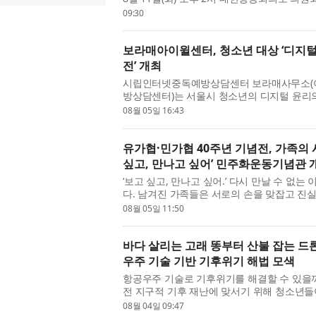
다. 이번 세미나는 ‘지역 과제 대응을 ...
09:30
보라매아이윌센터, 청소년 대상 ‘디지털
전’ 개최
시립인터넷중독예방상담센터 보라매사무소(
방상담센터)는 서울시 청소년의 디지털 윤리
위해 ‘디지털 윤리의식 On&On 인스타툰·...
08월 05일 16:43
유가협·민가협 40주년 기념전, 가족의
싶고, 만나고 싶어’ 민주화운동기념관 
‘보고 싶고, 만나고 싶어.’ 다시 만날 수 없
다. 남겨진 가족들은 서로의 손을 맞잡고 진
과 실천은 어느덧 민주주의를 지...
08월 05일 11:50
바다 살리는 고래 똥부터 산불 잡는 드
우주 기술 기반 기후위기 해법 모색
항공우주 기술로 기후위기를 해결할 수 있을까.
전 지구적 기후 재난에 맞서기 위해 청소년들이
사장 최열)은 지난 7월 27일부터 2...
08월 04일 09:47