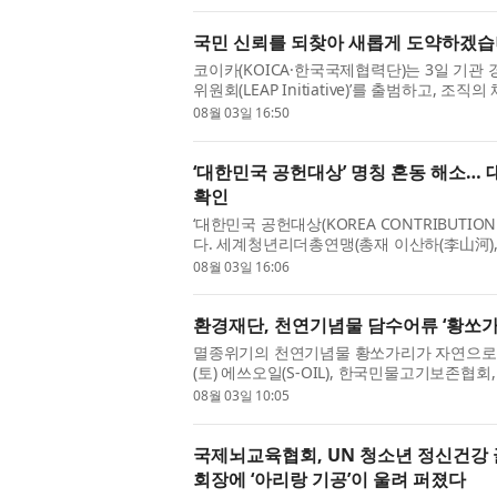
국민 신뢰를 되찾아 새롭게 도약하겠습
코이카(KOICA·한국국제협력단)는 3일 기관
위원회(LEAP Initiative)’를 출범하고, 
관장 공석의 비상경영체제에서 흔들...
08월 03일 16:50
‘대한민국 공헌대상’ 명칭 혼동 해소… 
확인
‘대한민국 공헌대상(KOREA CONTRIBUTION
다. 세계청년리더총연맹(총재 이산하(李山河), World 
부설 언론기관인 세계언론협회(회장 이치수)는.
08월 03일 16:06
환경재단, 천연기념물 담수어류 ‘황쏘가리
멸종위기의 천연기념물 황쏘가리가 자연으로 돌
(토) 에쓰오일(S-OIL), 한국민물고기보존협
에서 천연기념물 ‘한강의 황쏘가리’ ...
08월 03일 10:05
국제뇌교육협회, UN 청소년 정신건강 
회장에 ‘아리랑 기공’이 울려 퍼졌다